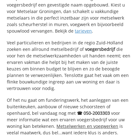
voegersbedrijf een gevestigde naam opgebouwd. Kiest u
voor Metselaar Groningen, dan schakelt u vakkundige
metselaars in die perfect inzetbaar zijn voor metselwerk
zoals scheurherstel in muren, voegwerk en bijvoorbeeld
spouwlood vervangen. Bekijk de
tarieven
.
Veel particulieren en bedrijven in de regio Zuid-Holland
zoeken een allround metselbedrijf of
voegersbedrijf
die
voor hen de metselwerkzaamheden uit handen neemt; een
ervaren vakman die helpt bij het maken van de juiste
keuzes om binnen budget te blijven en zo de beoogde
plannen te verwezenlijken. Tenslotte gaat het vaak om een
flinke bouwkundige ingreep aan uw woning en daar is
vertrouwen voor nodig.
Of het nu gaat om funderingswerk, het aanleggen van een
buitenkeuken, aanbouw of nieuwe schoorsteen of
openhaard, bel vandaag nog met
☎ 050-2003303
voor
meer informatie wat een ervaren voegersbedrijf voor uw
woning kan betekenen.
Metselwerken en voegwerken
is
veelal maatwerk, dus bel...want iedere klus is anders.