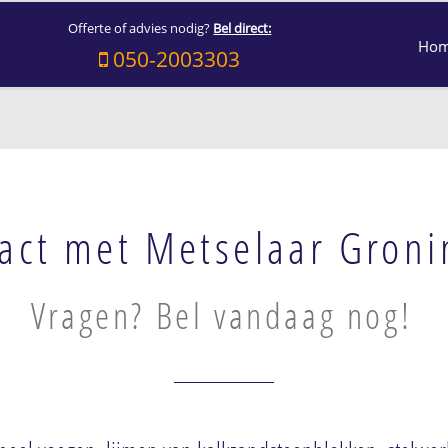
Offerte of advies nodig?
Bel direct:
Ho
050-2003303
act met Metselaar Gron
Vragen? Bel vandaag nog!