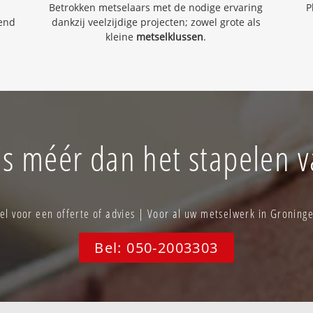
Betrokken metselaars met de nodige ervaring
P
kend
dankzij veelzijdige projecten; zowel grote als
kleine
metselklussen
.
s méér dan het stapelen 
l voor een offerte of advies | Voor al uw metselwerk in Gronin
Bel: 050-2003303