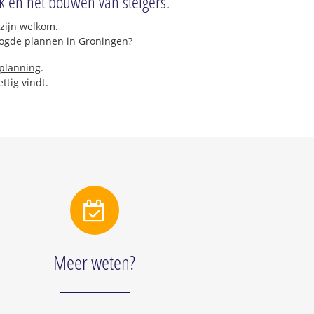
k en het bouwen van steigers.
 zijn welkom.
oogde plannen in Groningen?
 planning
.
ttig vindt.
Meer weten?