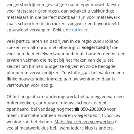
voegersbedrijf een gevestigde naam opgebouwd. Kiest u
voor Metselaar Groningen, dan schakelt u vakkundige
metselaars in die perfect inzetbaar zijn voor metselwerk
zoals scheurherstel in muren, voegwerk en bijvoorbeeld
spouwlood vervangen. Bekijk de
tarieven
.
Veel particulieren en bedrijven in de regio Zuid-Holland
zoeken een allround metselbedrijf of
voegersbedrijf
die
voor hen de metselwerkzaamheden uit handen neemt; een
ervaren vakman die helpt bij het maken van de juiste
keuzes om binnen budget te blijven en zo de beoogde
plannen te verwezenlijken. Tenslotte gaat het vaak om een
flinke bouwkundige ingreep aan uw woning en daar is
vertrouwen voor nodig.
Of het nu gaat om funderingswerk, het aanleggen van een
buitenkeuken, aanbouw of nieuwe schoorsteen of
openhaard, bel vandaag nog met
☎ 050-2003303
voor
meer informatie wat een ervaren voegersbedrijf voor uw
woning kan betekenen.
Metselwerken en voegwerken
is
veelal maatwerk, dus bel...want iedere klus is anders.