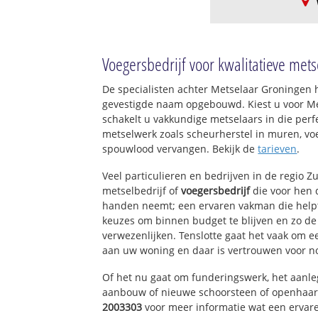
Nieuwerbrug Noo
Weijland
Voegersbedrijf voor kwalitatieve m
De specialisten achter Metselaar Groningen 
gevestigde naam opgebouwd. Kiest u voor M
schakelt u vakkundige metselaars in die perfe
metselwerk zoals scheurherstel in muren, vo
spouwlood vervangen. Bekijk de
tarieven
.
Veel particulieren en bedrijven in de regio 
metselbedrijf of
voegersbedrijf
die voor hen
handen neemt; een ervaren vakman die helpt 
keuzes om binnen budget te blijven en zo d
verwezenlijken. Tenslotte gaat het vaak om 
aan uw woning en daar is vertrouwen voor n
Of het nu gaat om funderingswerk, het aanl
aanbouw of nieuwe schoorsteen of openhaar
2003303
voor meer informatie wat een ervare