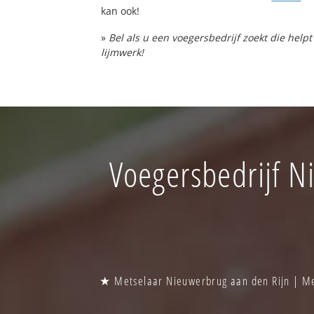
kan ook!
»
Bel als u een voegersbedrijf zoekt die hel
lijmwerk!
Voegersbedrijf N
★ Metselaar Nieuwerbrug aan den Rijn | Me