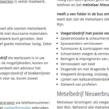
egwerken
is veelal maatwerk,
telefoon en bel
metselaar Nieu
Heeft u een folder in de bus o
want dan zijn de metselaars zé
Rijn.
ijwel alle soorten metselwerk
Voegersbedrijf met passie voo
werkt met duurzame materialen,
Gevelrenovatie & scheurherst
selwerk kunt genieten. Veel
Spouwankers vernieuwen
f goede metselaar lastig. Zeker
Tuinmuren & tuintrappen me
Schoorsteen voegen & verni
drijf
die werkzaam is in uw
Reinigen & impregneren van 
in de mogelijkheden, kosten en
Vernieuwen van lood
oordeelt een adviseur het
Dragende en niet dragende 
 voegersbedrijf of blokkenlijmer
Voegwerk (knipvoeg, snijvoeg 
t voor oa. buren zoveel
Lijmen van kalkzandsteenblo
Stelwerk van profielen
Metselbedrijf Nieuwerbru
Metselaar Groningen: als voege
aanvragen
via telefoonnummer:
den Rijn. Beheerst alle metsel
Het
contactformulier
gebruiken