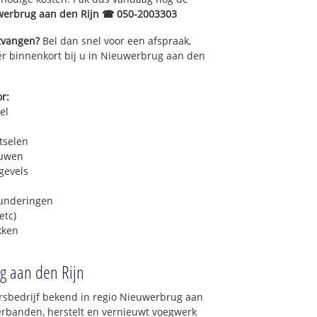
werbrug aan den Rijn ☎ 050-2003303
ntvangen?
Bel dan snel voor een afspraak,
ér binnenkort bij u in Nieuwerbrug aan den
r:
el
tselen
euwen
gevels
funderingen
etc)
kken
g aan den Rijn
rsbedrijf bekend in regio Nieuwerbrug aan
verbanden, herstelt en vernieuwt voegwerk