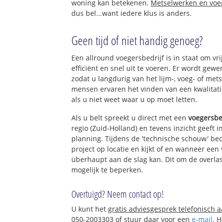
woning kan betekenen.
Metselwerken en vo
dus bel...want iedere klus is anders.
Geen tijd of niet handig genoeg?
Een allround voegersbedrijf is in staat om vr
efficiënt en snel uit te voeren. Er wordt ge
zodat u langdurig van het lijm-, voeg- of met
mensen ervaren het vinden van een kwalitatie
als u niet weet waar u op moet letten.
Als u belt spreekt u direct met een
voegersbe
regio (Zuid-Holland) en tevens inzicht geeft 
planning. Tijdens de 'technische schouw' be
project op locatie en kijkt of en wanneer een
überhaupt aan de slag kan. Dit om de overlas
mogelijk te beperken.
Overtuigd? Neem contact op!
U kunt het
gratis adviesgesprek telefonisch 
050-2003303 of stuur daar voor een
e-mail
. 