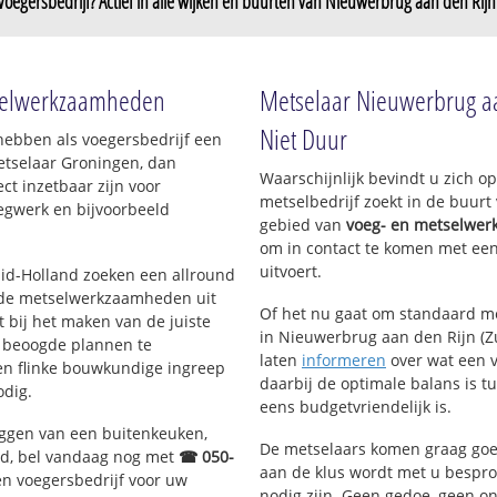
Voegersbedrijf? Actief in alle wijken en buurten van Nieuwerbrug aan den Rijn
rd
Nieuwerbrug Zuid
Weijpoort
etselwerkzaamheden
Metselaar Nieuwerbrug aa
Niet Duur
hebben als voegersbedrijf een
etselaar Groningen, dan
Waarschijnlijk bevindt u zich 
ct inzetbaar zijn voor
metselbedrijf zoekt in de buur
egwerk en bijvoorbeeld
gebied van
voeg- en metselwer
om in contact te komen met een
uitvoert.
Zuid-Holland zoeken een allround
 de metselwerkzaamheden uit
Of het nu gaat om standaard me
bij het maken van de juiste
in Nieuwerbrug aan den Rijn (Zu
e beoogde plannen te
laten
informeren
over wat een v
een flinke bouwkundige ingreep
daarbij de optimale balans is t
odig.
eens budgetvriendelijk is.
eggen van een buitenkeuken,
De metselaars komen graag goed
d, bel vandaag nog met
☎ 050-
aan de klus wordt met u bespr
n voegersbedrijf voor uw
nodig zijn. Geen gedoe, geen o