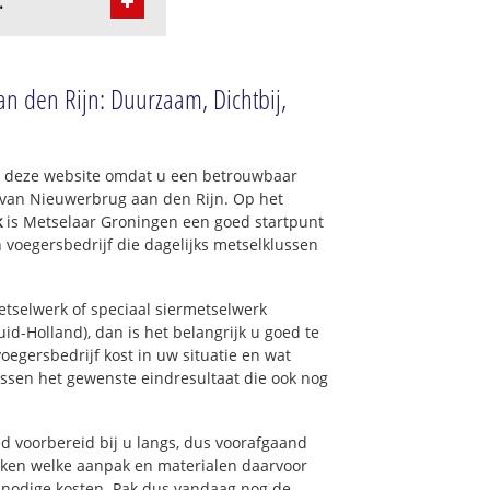
:
n den Rijn: Duurzaam, Dichtbij,
op deze website omdat u een betrouwbaar
t van Nieuwerbrug aan den Rijn. Op het
k
is Metselaar Groningen een goed startpunt
 voegersbedrijf die dagelijks metselklussen
tselwerk of speciaal siermetselwerk
id-Holland), dan is het belangrijk u goed te
oegersbedrijf kost in uw situatie en wat
ussen het gewenste eindresultaat die ook nog
 voorbereid bij u langs, dus voorafgaand
oken welke aanpak en materialen daarvoor
nnodige kosten. Pak dus vandaag nog de