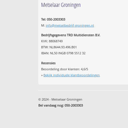
Metselaar Groningen
Tel: 050-2003303
M:
info@metselbedrijf-groningen.nl
Bedrijfsgegevens TRD Multidiensten B.V.
KVK: 88068749
BTW: NL8644.93.496.B01
IBAN: NL50 INGB 0798 5512 32
Recensies
Beoordeling door klanten:
4,6
/
5
»
Bekijk individuele klantbeoordelingen
© 2024 - Metselaar Groningen
Bel vandaag nog: 050-2003303