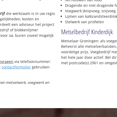
Dragende en niet dragende 
Voegwerk (knipvoeg, snijvoeg 
ijf
die werkzaam is in uw regio
Lijmen van kalkzandsteenblo
ogelijkheden, kosten en
Stelwerk van profielen
rdeelt een adviseur het project
Metselbedrijf Kinderdijk
drijf of blokkenlijmer
 voor oa. buren zoveel mogelijk
Metselaar Groningen: als voeger
Beheerst alle metselverbanden,
voordelige prijs. Voegbedrijf m
het hele jaar door actief. Bel d
anvragen
via telefoonnummer:
met postcode(s) 2961 en omgev
t
contactformulier
gebruiken
 met metselwerk, voegwerk en