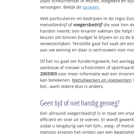
zoals scheurherstel in muren, voegwerk en bi
vervangen. Bekijk de
tarieven
.
Veel particulieren en bedrijven in de regio Zu
metselbedrijf of
voegersbedrijf
die voor hen d
handen neemt; een ervaren vakman die helpt b
keuzes om binnen budget te blijven en zo de 
verwezenlijken. Tenslotte gaat het vaak om ee
aan uw woning en daar is vertrouwen voor nod
Of het nu gaat om funderingswerk, het aanleg
aanbouw of nieuwe schoorsteen of openhaard
2003303
voor meer informatie wat een ervaren
kan betekenen.
Metselwerken en voegwerken
i
bel...want iedere klus is anders.
Geen tijd of niet handig genoeg?
Een allround voegersbedrijf is in staat om vrij
efficiënt en snel uit te voeren. Er wordt gewe
zodat u langdurig van het lijm-, voeg- of mets
mensen ervaren het vinden van een kwalitatief