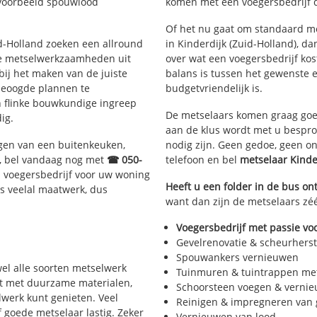
jvoorbeeld spouwlood
komen met een voegersbedrijf di
Of het nu gaat om standaard me
id-Holland zoeken een allround
in Kinderdijk (Zuid-Holland), da
e metselwerkzaamheden uit
over wat een voegersbedrijf kos
ij het maken van de juiste
balans is tussen het gewenste e
beoogde plannen te
budgetvriendelijk is.
n flinke bouwkundige ingreep
De metselaars komen graag goed
ig.
aan de klus wordt met u bespr
gen van een buitenkeuken,
nodig zijn. Geen gedoe, geen o
, bel vandaag nog met
☎ 050-
telefoon en bel
metselaar Kind
 voegersbedrijf voor uw woning
Heeft u een folder in de bus o
s veelal maatwerk, dus
want dan zijn de metselaars zéé
Voegersbedrijf met passie voo
Gevelrenovatie & scheurherst
Spouwankers vernieuwen
wel alle soorten metselwerk
Tuinmuren & tuintrappen me
rkt met duurzame materialen,
Schoorsteen voegen & verni
elwerk kunt genieten. Veel
Reinigen & impregneren van 
 goede metselaar lastig. Zeker
Vernieuwen van lood