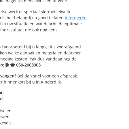
e dagelijks metselklussen uitvoert.
tselwerk of speciaal siermetselwerk
n is het belangrijk u goed te laten
informeren
t in uw situatie en wat daarbij de optimale
indresultaat die ook nog eens
 voorbereid bij u langs, dus voorafgaand
oken welke aanpak en materialen daarvoor
nnodige kosten. Pak dus vandaag nog de
erdijk ☎ 050-2003303
ntvangen?
Bel dan snel voor een afspraak,
r binnenkort bij u in Kinderdijk.
r:
el
tselen
euwen
gevels