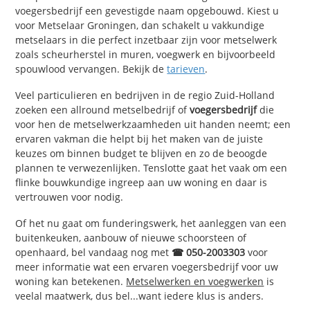
voegersbedrijf een gevestigde naam opgebouwd. Kiest u
voor Metselaar Groningen, dan schakelt u vakkundige
metselaars in die perfect inzetbaar zijn voor metselwerk
zoals scheurherstel in muren, voegwerk en bijvoorbeeld
spouwlood vervangen. Bekijk de
tarieven
.
Veel particulieren en bedrijven in de regio Zuid-Holland
zoeken een allround metselbedrijf of
voegersbedrijf
die
voor hen de metselwerkzaamheden uit handen neemt; een
ervaren vakman die helpt bij het maken van de juiste
keuzes om binnen budget te blijven en zo de beoogde
plannen te verwezenlijken. Tenslotte gaat het vaak om een
flinke bouwkundige ingreep aan uw woning en daar is
vertrouwen voor nodig.
Of het nu gaat om funderingswerk, het aanleggen van een
buitenkeuken, aanbouw of nieuwe schoorsteen of
openhaard, bel vandaag nog met
☎ 050-2003303
voor
meer informatie wat een ervaren voegersbedrijf voor uw
woning kan betekenen.
Metselwerken en voegwerken
is
veelal maatwerk, dus bel...want iedere klus is anders.