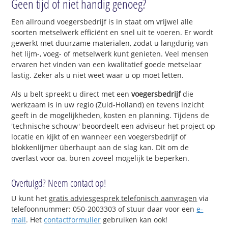
Geen tijd of niet handig genoeg?
Een allround voegersbedrijf is in staat om vrijwel alle
soorten metselwerk efficiënt en snel uit te voeren. Er wordt
gewerkt met duurzame materialen, zodat u langdurig van
het lijm-, voeg- of metselwerk kunt genieten. Veel mensen
ervaren het vinden van een kwalitatief goede metselaar
lastig. Zeker als u niet weet waar u op moet letten.
Als u belt spreekt u direct met een
voegersbedrijf
die
werkzaam is in uw regio (Zuid-Holland) en tevens inzicht
geeft in de mogelijkheden, kosten en planning. Tijdens de
'technische schouw' beoordeelt een adviseur het project op
locatie en kijkt of en wanneer een voegersbedrijf of
blokkenlijmer überhaupt aan de slag kan. Dit om de
overlast voor oa. buren zoveel mogelijk te beperken.
Overtuigd? Neem contact op!
U kunt het
gratis adviesgesprek telefonisch aanvragen
via
telefoonnummer: 050-2003303 of stuur daar voor een
e-
mail
. Het
contactformulier
gebruiken kan ook!