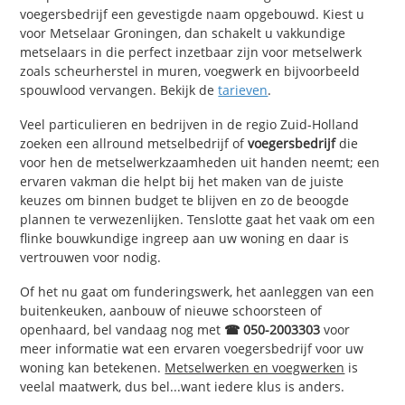
voegersbedrijf een gevestigde naam opgebouwd. Kiest u
voor Metselaar Groningen, dan schakelt u vakkundige
metselaars in die perfect inzetbaar zijn voor metselwerk
zoals scheurherstel in muren, voegwerk en bijvoorbeeld
spouwlood vervangen. Bekijk de
tarieven
.
Veel particulieren en bedrijven in de regio Zuid-Holland
zoeken een allround metselbedrijf of
voegersbedrijf
die
voor hen de metselwerkzaamheden uit handen neemt; een
ervaren vakman die helpt bij het maken van de juiste
keuzes om binnen budget te blijven en zo de beoogde
plannen te verwezenlijken. Tenslotte gaat het vaak om een
flinke bouwkundige ingreep aan uw woning en daar is
vertrouwen voor nodig.
Of het nu gaat om funderingswerk, het aanleggen van een
buitenkeuken, aanbouw of nieuwe schoorsteen of
openhaard, bel vandaag nog met
☎ 050-2003303
voor
meer informatie wat een ervaren voegersbedrijf voor uw
woning kan betekenen.
Metselwerken en voegwerken
is
veelal maatwerk, dus bel...want iedere klus is anders.