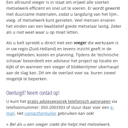
Een allround voeger is in staat om vrijwel alle soorten
metselwerk efficiënt en snel uit te voeren. Er wordt gewerkt
met duurzame materialen, zodat u langdurig van het lijm-,
voeg- of metselwerk kunt genieten. Veel mensen ervaren
het vinden van een kwalitatief goede metselaar lastig. Zeker
als u niet weet waar u op moet letten.
Als u belt spreekt u direct met een
voeger
die werkzaam is
in uw regio (Zuid-Holland) en tevens inzicht geeft in de
mogelijkheden, kosten en planning. Tijdens de 'technische
schouw' beoordeelt een adviseur het project op locatie en
kijkt of en wanneer een voeger of blokkenlijmer überhaupt
aan de slag kan. Dit om de overlast voor oa. buren zoveel
mogelijk te beperken.
Overtuigd? Neem contact op!
U kunt het
gratis adviesgesprek telefonisch aanvragen
via
telefoonnummer: 050-2003303 of stuur daar voor een
e-
mail
. Het
contactformulier
gebruiken kan ook!
»
Bel als u een voeger zoekt die helpt met metselwerk,