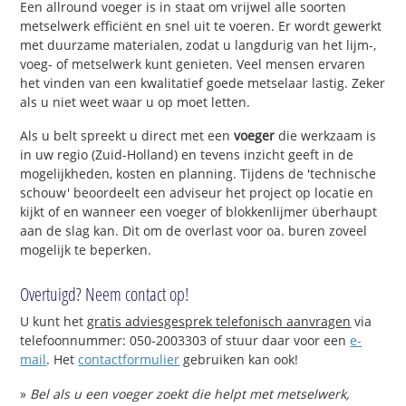
Een allround voeger is in staat om vrijwel alle soorten
metselwerk efficiënt en snel uit te voeren. Er wordt gewerkt
met duurzame materialen, zodat u langdurig van het lijm-,
voeg- of metselwerk kunt genieten. Veel mensen ervaren
het vinden van een kwalitatief goede metselaar lastig. Zeker
als u niet weet waar u op moet letten.
Als u belt spreekt u direct met een
voeger
die werkzaam is
in uw regio (Zuid-Holland) en tevens inzicht geeft in de
mogelijkheden, kosten en planning. Tijdens de 'technische
schouw' beoordeelt een adviseur het project op locatie en
kijkt of en wanneer een voeger of blokkenlijmer überhaupt
aan de slag kan. Dit om de overlast voor oa. buren zoveel
mogelijk te beperken.
Overtuigd? Neem contact op!
U kunt het
gratis adviesgesprek telefonisch aanvragen
via
telefoonnummer: 050-2003303 of stuur daar voor een
e-
mail
. Het
contactformulier
gebruiken kan ook!
»
Bel als u een voeger zoekt die helpt met metselwerk,