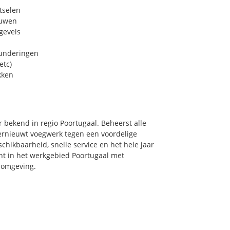
tselen
euwen
gevels
funderingen
etc)
kken
 bekend in regio Poortugaal. Beheerst alle
ernieuwt voegwerk tegen een voordelige
chikbaarheid, snelle service en het hele jaar
oont in het werkgebied Poortugaal met
n omgeving.