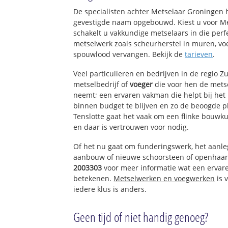
Poortugaal
De specialisten achter Metselaar Groningen
gevestigde naam opgebouwd. Kiest u voor M
schakelt u vakkundige metselaars in die perfe
metselwerk zoals scheurherstel in muren, vo
spouwlood vervangen. Bekijk de
tarieven
.
Veel particulieren en bedrijven in de regio 
metselbedrijf of
voeger
die voor hen de met
neemt; een ervaren vakman die helpt bij het
binnen budget te blijven en zo de beoogde p
Tenslotte gaat het vaak om een flinke bouw
en daar is vertrouwen voor nodig.
Of het nu gaat om funderingswerk, het aanl
aanbouw of nieuwe schoorsteen of openhaar
2003303
voor meer informatie wat een ervar
betekenen.
Metselwerken en voegwerken
is 
iedere klus is anders.
Geen tijd of niet handig genoeg?