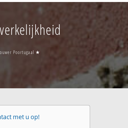
werkelijkheid
obouwer Poortugaal ★
ntact met u op!