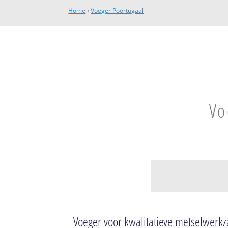
Home
›
Voeger Poortugaal
Vo
Poortugaal-Noord
Valckesteyn
Voeger voor kwalitatieve metselwer
Zwaardijk-Kruisdi