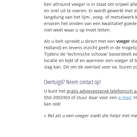
Een allround voeger is in staat om vrijwel all
en snel uit te voeren. Er wordt gewerkt met
langdurig van het lijm-, voeg- of metselwerk
ervaren het vinden van een kwalitatief goede 
niet weet waar u op moet letten.
Als u belt spreekt u direct met een
voeger
die
Holland) en tevens inzicht geeft in de mogel
Tijdens de 'technische schouw' beoordeelt ee
locatie en kijkt of en wanneer een voeger of
slag kan. Dit om de overlast voor oa. buren z
Overtuigd? Neem contact op!
U kunt het
gratis adviesgesprek telefonisch 
050-2003303 of stuur daar voor een
e-mail
. 
kan ook!
»
Bel als u een voeger zoekt die helpt met m