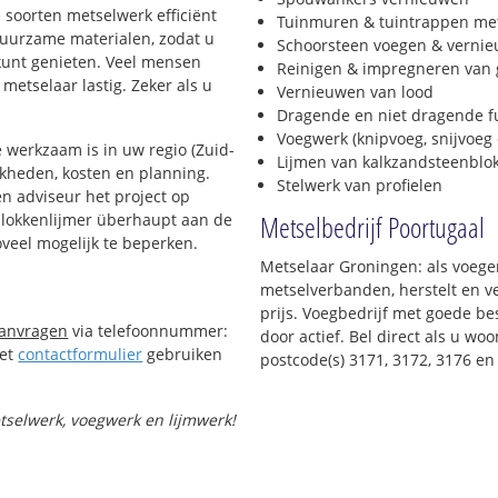
e soorten metselwerk efficiënt
Tuinmuren & tuintrappen me
 duurzame materialen, zodat u
Schoorsteen voegen & verni
 kunt genieten. Veel mensen
Reinigen & impregneren van 
metselaar lastig. Zeker als u
Vernieuwen van lood
Dragende en niet dragende 
Voegwerk (knipvoeg, snijvoeg 
 werkzaam is in uw regio (Zuid-
Lijmen van kalkzandsteenblo
ijkheden, kosten en planning.
Stelwerk van profielen
n adviseur het project op
Metselbedrijf Poortugaal
 blokkenlijmer überhaupt aan de
oveel mogelijk te beperken.
Metselaar Groningen: als voeger
metselverbanden, herstelt en v
prijs. Voegbedrijf met goede bes
aanvragen
via telefoonnummer:
door actief. Bel direct als u w
Het
contactformulier
gebruiken
postcode(s) 3171, 3172, 3176 e
etselwerk, voegwerk en lijmwerk!