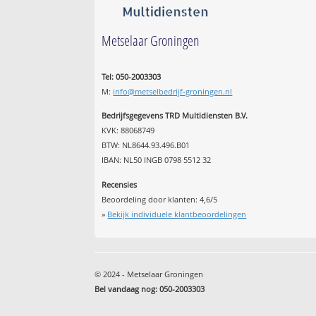
Metselaar Groningen
Tel: 050-2003303
M:
info@metselbedrijf-groningen.nl
Bedrijfsgegevens TRD Multidiensten B.V.
KVK: 88068749
BTW: NL8644.93.496.B01
IBAN: NL50 INGB 0798 5512 32
Recensies
Beoordeling door klanten:
4,6
/
5
»
Bekijk individuele klantbeoordelingen
© 2024 - Metselaar Groningen
Bel vandaag nog: 050-2003303