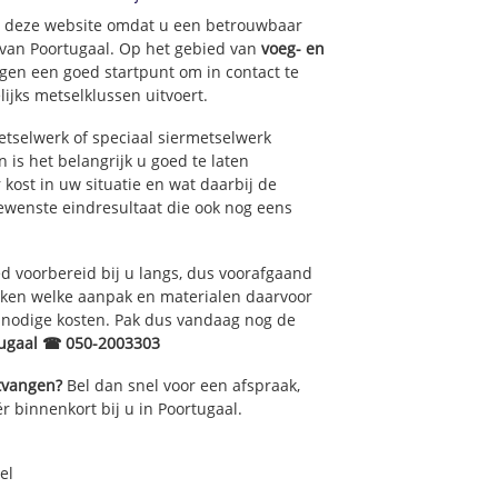
op deze website omdat u een betrouwbaar
 van Poortugaal. Op het gebied van
voeg- en
gen een goed startpunt om in contact te
ijks metselklussen uitvoert.
tselwerk of speciaal siermetselwerk
n is het belangrijk u goed te laten
kost in uw situatie en wat daarbij de
gewenste eindresultaat die ook nog eens
 voorbereid bij u langs, dus voorafgaand
oken welke aanpak en materialen daarvoor
nnodige kosten. Pak dus vandaag nog de
tugaal ☎ 050-2003303
ntvangen?
Bel dan snel voor een afspraak,
r binnenkort bij u in Poortugaal.
el