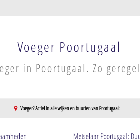
Voeger Poortugaal
eger in Poortugaal. Zo gerege
Voeger? Actief in alle wijken en buurten van Poortugaal:
Poortugaal-Zuid
Beatrixstraat
kzaamheden
Metselaar Poortugaal: Duu
jk
Landweg