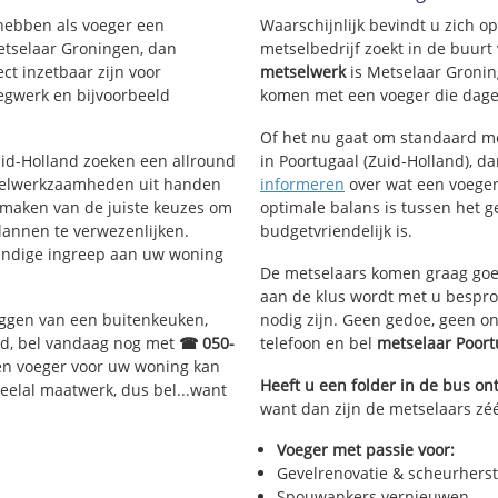
Poortugaal-Centrum
 hebben als voeger een
Waarschijnlijk bevindt u zich 
Poortugaal Zuid
etselaar Groningen, dan
metselbedrijf zoekt in de buurt
Polder Albrandswaard
ct inzetbaar zijn voor
metselwerk
is Metselaar Gronin
Kijvelanden
egwerk en bijvoorbeeld
komen met een voeger die dagel
Of het nu gaat om standaard me
Zuid-Holland zoeken een allround
in Poortugaal (Zuid-Holland), da
selwerkzaamheden uit handen
informeren
over wat een voeger 
 maken van de juiste keuzes om
optimale balans is tussen het 
lannen te verwezenlijken.
budgetvriendelijk is.
kundige ingreep aan uw woning
De metselaars komen graag goed
aan de klus wordt met u bespr
eggen van een buitenkeuken,
nodig zijn. Geen gedoe, geen o
d, bel vandaag nog met
☎ 050-
telefoon en bel
metselaar Poor
en voeger voor uw woning kan
Heeft u een folder in de bus o
veelal maatwerk, dus bel...want
want dan zijn de metselaars zéé
Voeger met passie voor:
Gevelrenovatie & scheurherst
Spouwankers vernieuwen