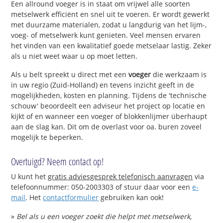
Een allround voeger is in staat om vrijwel alle soorten
metselwerk efficiënt en snel uit te voeren. Er wordt gewerkt
met duurzame materialen, zodat u langdurig van het lijm-,
voeg- of metselwerk kunt genieten. Veel mensen ervaren
het vinden van een kwalitatief goede metselaar lastig. Zeker
als u niet weet waar u op moet letten.
Als u belt spreekt u direct met een
voeger
die werkzaam is
in uw regio (Zuid-Holland) en tevens inzicht geeft in de
mogelijkheden, kosten en planning. Tijdens de 'technische
schouw' beoordeelt een adviseur het project op locatie en
kijkt of en wanneer een voeger of blokkenlijmer überhaupt
aan de slag kan. Dit om de overlast voor oa. buren zoveel
mogelijk te beperken.
Overtuigd? Neem contact op!
U kunt het
gratis adviesgesprek telefonisch aanvragen
via
telefoonnummer: 050-2003303 of stuur daar voor een
e-
mail
. Het
contactformulier
gebruiken kan ook!
»
Bel als u een voeger zoekt die helpt met metselwerk,