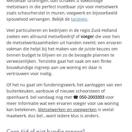
Metselaar Groningen, dan schakelt u vakkundige
metselaars in die perfect inzetbaar zijn voor metselwerk
zoals scheurherstel in muren, voegwerk en bijvoorbeeld
spouwlood vervangen. Bekijk de
tarieven
.
Veel particulieren en bedrijven in de regio Zuid-Holland
zoeken een allround metselbedrijf of
voeger
die voor hen
de metselwerkzaamheden uit handen neemt; een ervaren
vakman die helpt bij het maken van de juiste keuzes om
binnen budget te blijven en zo de beoogde plannen te
verwezenlijken. Tenslotte gaat het vaak om een flinke
bouwkundige ingreep aan uw woning en daar is
vertrouwen voor nodig.
Of het nu gaat om funderingswerk, het aanleggen van een
buitenkeuken, aanbouw of nieuwe schoorsteen of
openhaard, bel vandaag nog met
☎ 050-2003303
voor
meer informatie wat een ervaren voeger voor uw woning
kan betekenen.
Metselwerken en voegwerken
is veelal
maatwerk, dus bel...want iedere klus is anders.
Geen tijd of niet handig genoeg?