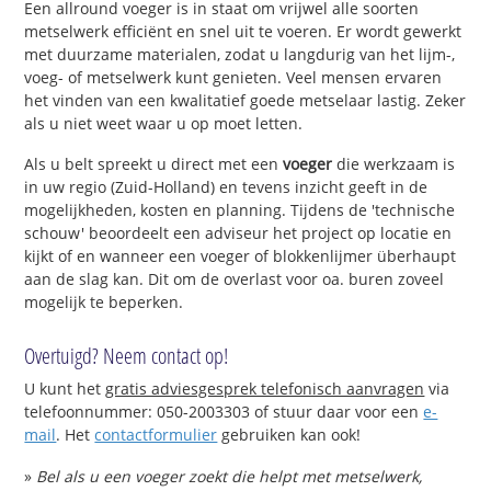
Een allround voeger is in staat om vrijwel alle soorten
metselwerk efficiënt en snel uit te voeren. Er wordt gewerkt
met duurzame materialen, zodat u langdurig van het lijm-,
voeg- of metselwerk kunt genieten. Veel mensen ervaren
het vinden van een kwalitatief goede metselaar lastig. Zeker
als u niet weet waar u op moet letten.
Als u belt spreekt u direct met een
voeger
die werkzaam is
in uw regio (Zuid-Holland) en tevens inzicht geeft in de
mogelijkheden, kosten en planning. Tijdens de 'technische
schouw' beoordeelt een adviseur het project op locatie en
kijkt of en wanneer een voeger of blokkenlijmer überhaupt
aan de slag kan. Dit om de overlast voor oa. buren zoveel
mogelijk te beperken.
Overtuigd? Neem contact op!
U kunt het
gratis adviesgesprek telefonisch aanvragen
via
telefoonnummer: 050-2003303 of stuur daar voor een
e-
mail
. Het
contactformulier
gebruiken kan ook!
»
Bel als u een voeger zoekt die helpt met metselwerk,