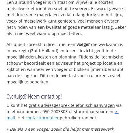
Een allround voeger is in staat om vrijwel alle soorten
metselwerk efficiënt en snel uit te voeren. Er wordt gewerkt
met duurzame materialen, zodat u langdurig van het lijm-,
voeg- of metselwerk kunt genieten. Veel mensen ervaren
het vinden van een kwalitatief goede metselaar lastig. Zeker
als u niet weet waar u op moet letten.
Als u belt spreekt u direct met een
voeger
die werkzaam is
in uw regio (Zuid-Holland) en tevens inzicht geeft in de
mogelijkheden, kosten en planning. Tijdens de 'technische
schouw' beoordeelt een adviseur het project op locatie en
kijkt of en wanneer een voeger of blokkenlijmer überhaupt
aan de slag kan. Dit om de overlast voor oa. buren zoveel
mogelijk te beperken.
Overtuigd? Neem contact op!
U kunt het
gratis adviesgesprek telefonisch aanvragen
via
telefoonnummer: 050-2003303 of stuur daar voor een
e-
mail
. Het
contactformulier
gebruiken kan ook!
»
Bel als u een voeger zoekt die helpt met metselwerk,