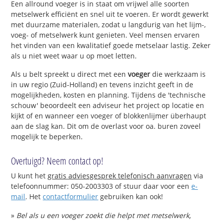
Een allround voeger is in staat om vrijwel alle soorten
metselwerk efficiënt en snel uit te voeren. Er wordt gewerkt
met duurzame materialen, zodat u langdurig van het lijm-,
voeg- of metselwerk kunt genieten. Veel mensen ervaren
het vinden van een kwalitatief goede metselaar lastig. Zeker
als u niet weet waar u op moet letten.
Als u belt spreekt u direct met een
voeger
die werkzaam is
in uw regio (Zuid-Holland) en tevens inzicht geeft in de
mogelijkheden, kosten en planning. Tijdens de 'technische
schouw' beoordeelt een adviseur het project op locatie en
kijkt of en wanneer een voeger of blokkenlijmer überhaupt
aan de slag kan. Dit om de overlast voor oa. buren zoveel
mogelijk te beperken.
Overtuigd? Neem contact op!
U kunt het
gratis adviesgesprek telefonisch aanvragen
via
telefoonnummer: 050-2003303 of stuur daar voor een
e-
mail
. Het
contactformulier
gebruiken kan ook!
»
Bel als u een voeger zoekt die helpt met metselwerk,