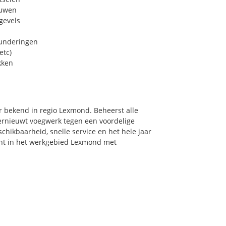
euwen
gevels
funderingen
etc)
kken
r bekend in regio Lexmond. Beheerst alle
ernieuwt voegwerk tegen een voordelige
chikbaarheid, snelle service en het hele jaar
oont in het werkgebied Lexmond met