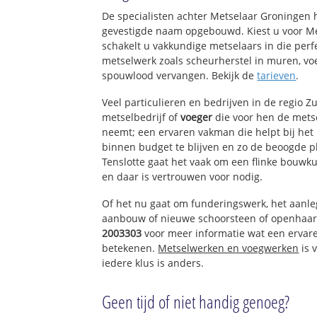
Lakerveld
De specialisten achter Metselaar Groningen
Lexmond Polder
gevestigde naam opgebouwd. Kiest u voor M
schakelt u vakkundige metselaars in die perfe
metselwerk zoals scheurherstel in muren, vo
spouwlood vervangen. Bekijk de
tarieven
.
Veel particulieren en bedrijven in de regio 
metselbedrijf of
voeger
die voor hen de met
neemt; een ervaren vakman die helpt bij het
binnen budget te blijven en zo de beoogde p
Tenslotte gaat het vaak om een flinke bouw
en daar is vertrouwen voor nodig.
Of het nu gaat om funderingswerk, het aanl
aanbouw of nieuwe schoorsteen of openhaar
2003303
voor meer informatie wat een ervar
betekenen.
Metselwerken en voegwerken
is 
iedere klus is anders.
Geen tijd of niet handig genoeg?