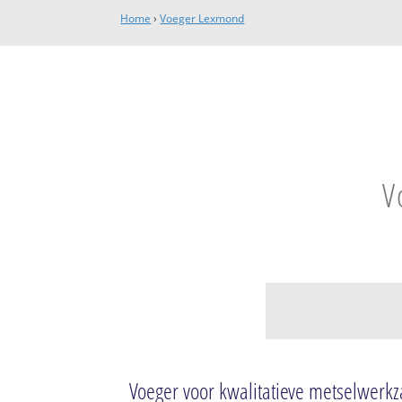
Home
›
Voeger Lexmond
V
Lexmond
Lexmond
Voeger voor kwalitatieve metselwer
Achthoven