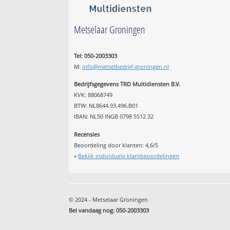
Metselaar Groningen
Tel: 050-2003303
M:
info@metselbedrijf-groningen.nl
Bedrijfsgegevens TRD Multidiensten B.V.
KVK: 88068749
BTW: NL8644.93.496.B01
IBAN: NL50 INGB 0798 5512 32
Recensies
Beoordeling door klanten:
4,6
/
5
»
Bekijk individuele klantbeoordelingen
© 2024 - Metselaar Groningen
Bel vandaag nog: 050-2003303