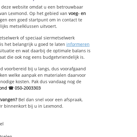
op deze website omdat u een betrouwbaar
t van Lexmond. Op het gebied van
voeg- en
gen een goed startpunt om in contact te
ijks metselklussen uitvoert.
tselwerk of speciaal siermetselwerk
is het belangrijk u goed te laten
informeren
situatie en wat daarbij de optimale balans is
at die ook nog eens budgetvriendelijk is.
 voorbereid bij u langs, dus voorafgaand
oken welke aanpak en materialen daarvoor
nnodige kosten. Pak dus vandaag nog de
mond ☎ 050-2003303
ntvangen?
Bel dan snel voor een afspraak,
r binnenkort bij u in Lexmond.
el
tselen