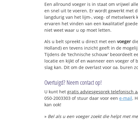
Een allround voeger is in staat om vrijwel all
en snel uit te voeren. Er wordt gewerkt met
langdurig van het lijm-, voeg- of metselwerk
ervaren het vinden van een kwalitatief goede 
niet weet waar u op moet letten.
Als u belt spreekt u direct met een
voeger
die
Holland) en tevens inzicht geeft in de mogel
Tijdens de 'technische schouw' beoordeelt ee
locatie en kijkt of en wanneer een voeger of
slag kan. Dit om de overlast voor oa. buren z
Overtuigd? Neem contact op!
U kunt het
gratis adviesgesprek telefonisch 
050-2003303 of stuur daar voor een
e-mail
. 
kan ook!
»
Bel als u een voeger zoekt die helpt met m