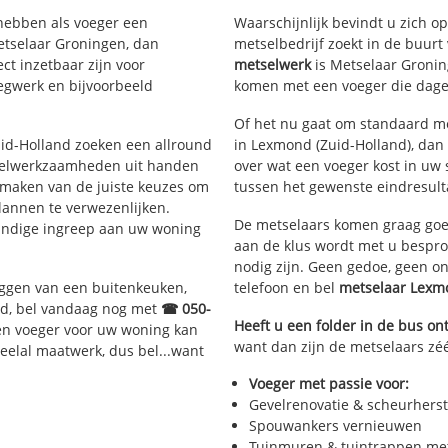
 hebben als voeger een
Waarschijnlijk bevindt u zich 
etselaar Groningen, dan
metselbedrijf zoekt in de buur
ct inzetbaar zijn voor
metselwerk
is Metselaar Gronin
egwerk en bijvoorbeeld
komen met een voeger die dagel
Of het nu gaat om standaard me
Zuid-Holland zoeken een allround
in Lexmond (Zuid-Holland), dan 
selwerkzaamheden uit handen
over wat een voeger kost in uw 
 maken van de juiste keuzes om
tussen het gewenste eindresulta
lannen te verwezenlijken.
De metselaars komen graag goed
kundige ingreep aan uw woning
aan de klus wordt met u bespr
nodig zijn. Geen gedoe, geen o
eggen van een buitenkeuken,
telefoon en bel
metselaar Lex
d, bel vandaag nog met
☎ 050-
Heeft u een folder in de bus o
en voeger voor uw woning kan
want dan zijn de metselaars zéé
veelal maatwerk, dus bel...want
Voeger met passie voor:
Gevelrenovatie & scheurherst
Spouwankers vernieuwen
Tuinmuren & tuintrappen me