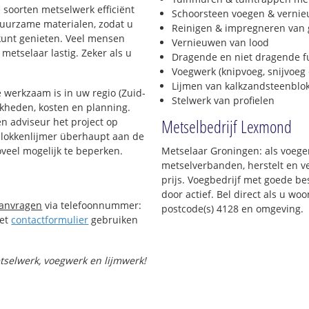
e soorten metselwerk efficiënt
Schoorsteen voegen & verni
 duurzame materialen, zodat u
Reinigen & impregneren van 
 kunt genieten. Veel mensen
Vernieuwen van lood
metselaar lastig. Zeker als u
Dragende en niet dragende 
Voegwerk (knipvoeg, snijvoeg 
Lijmen van kalkzandsteenblo
 werkzaam is in uw regio (Zuid-
Stelwerk van profielen
ijkheden, kosten en planning.
Metselbedrijf Lexmond
n adviseur het project op
 blokkenlijmer überhaupt aan de
oveel mogelijk te beperken.
Metselaar Groningen: als voege
metselverbanden, herstelt en v
prijs. Voegbedrijf met goede bes
door actief. Bel direct als u w
aanvragen
via telefoonnummer:
postcode(s) 4128 en omgeving.
Het
contactformulier
gebruiken
etselwerk, voegwerk en lijmwerk!