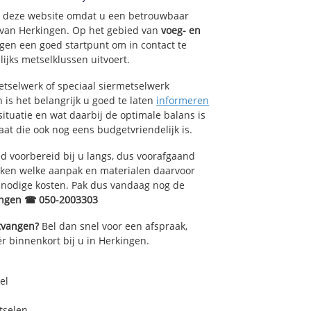
op deze website omdat u een betrouwbaar
t van Herkingen. Op het gebied van
voeg- en
gen een goed startpunt om in contact te
ijks metselklussen uitvoert.
tselwerk of speciaal siermetselwerk
 is het belangrijk u goed te laten
informeren
situatie en wat daarbij de optimale balans is
at die ook nog eens budgetvriendelijk is.
 voorbereid bij u langs, dus voorafgaand
oken welke aanpak en materialen daarvoor
nnodige kosten. Pak dus vandaag nog de
ingen ☎ 050-2003303
ntvangen?
Bel dan snel voor een afspraak,
r binnenkort bij u in Herkingen.
el
tselen