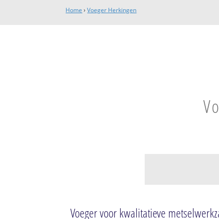
Home
›
Voeger Herkingen
Vo
Herkingen
Herkingen woonk
Voeger voor kwalitatieve metselwer
Herkingen buiten