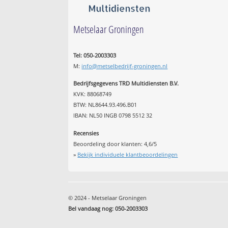
Metselaar Groningen
Tel: 050-2003303
M:
info@metselbedrijf-groningen.nl
Bedrijfsgegevens TRD Multidiensten B.V.
KVK: 88068749
BTW: NL8644.93.496.B01
IBAN: NL50 INGB 0798 5512 32
Recensies
Beoordeling door klanten:
4,6
/
5
»
Bekijk individuele klantbeoordelingen
© 2024 - Metselaar Groningen
Bel vandaag nog: 050-2003303