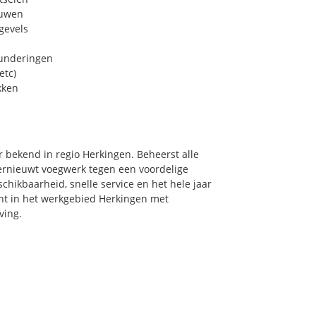
euwen
gevels
funderingen
etc)
kken
 bekend in regio Herkingen. Beheerst alle
ernieuwt voegwerk tegen een voordelige
chikbaarheid, snelle service en het hele jaar
oont in het werkgebied Herkingen met
ving.