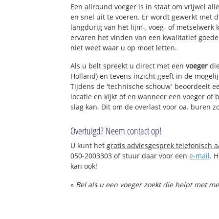
Een allround voeger is in staat om vrijwel all
en snel uit te voeren. Er wordt gewerkt met
langdurig van het lijm-, voeg- of metselwerk
ervaren het vinden van een kwalitatief goede 
niet weet waar u op moet letten.
Als u belt spreekt u direct met een
voeger
die
Holland) en tevens inzicht geeft in de mogel
Tijdens de 'technische schouw' beoordeelt ee
locatie en kijkt of en wanneer een voeger of
slag kan. Dit om de overlast voor oa. buren z
Overtuigd? Neem contact op!
U kunt het
gratis adviesgesprek telefonisch 
050-2003303 of stuur daar voor een
e-mail
. 
kan ook!
»
Bel als u een voeger zoekt die helpt met m