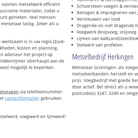
e soorten metselwerk efficiënt
Schoorsteen voegen & verni
 duurzame materialen, zodat u
Reinigen & impregneren van 
 kunt genieten. Veel mensen
Vernieuwen van lood
metselaar lastig. Zeker als u
Dragende en niet dragende 
Voegwerk (knipvoeg, snijvoeg 
Lijmen van kalkzandsteenblo
 werkzaam is in uw regio (Zuid-
Stelwerk van profielen
ijkheden, kosten en planning.
Metselbedrijf Herkingen
n adviseur het project op
 blokkenlijmer überhaupt aan de
oveel mogelijk te beperken.
Metselaar Groningen: als voeger
metselverbanden, herstelt en v
prijs. Voegbedrijf met goede bes
door actief. Bel direct als u w
aanvragen
via telefoonnummer:
postcode(s) 3247, 3249 en omge
Het
contactformulier
gebruiken
etselwerk, voegwerk en lijmwerk!