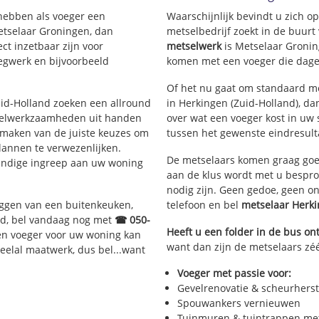
 hebben als voeger een
Waarschijnlijk bevindt u zich 
etselaar Groningen, dan
metselbedrijf zoekt in de buur
ct inzetbaar zijn voor
metselwerk
is Metselaar Gronin
egwerk en bijvoorbeeld
komen met een voeger die dagel
Of het nu gaat om standaard me
Zuid-Holland zoeken een allround
in Herkingen (Zuid-Holland), dan
selwerkzaamheden uit handen
over wat een voeger kost in uw 
 maken van de juiste keuzes om
tussen het gewenste eindresulta
lannen te verwezenlijken.
De metselaars komen graag goed
kundige ingreep aan uw woning
aan de klus wordt met u bespr
nodig zijn. Geen gedoe, geen o
eggen van een buitenkeuken,
telefoon en bel
metselaar Herk
d, bel vandaag nog met
☎ 050-
Heeft u een folder in de bus o
en voeger voor uw woning kan
want dan zijn de metselaars zéé
veelal maatwerk, dus bel...want
Voeger met passie voor:
Gevelrenovatie & scheurherst
Spouwankers vernieuwen
Tuinmuren & tuintrappen me