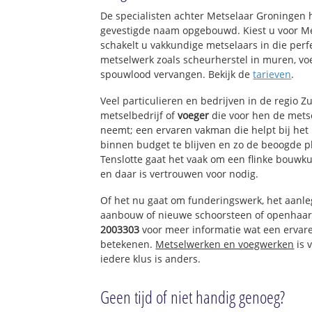
De specialisten achter Metselaar Groningen
gevestigde naam opgebouwd. Kiest u voor M
schakelt u vakkundige metselaars in die perfe
metselwerk zoals scheurherstel in muren, vo
spouwlood vervangen. Bekijk de
tarieven
.
Veel particulieren en bedrijven in de regio 
metselbedrijf of
voeger
die voor hen de met
neemt; een ervaren vakman die helpt bij het
binnen budget te blijven en zo de beoogde p
Tenslotte gaat het vaak om een flinke bouw
en daar is vertrouwen voor nodig.
Of het nu gaat om funderingswerk, het aanl
aanbouw of nieuwe schoorsteen of openhaar
2003303
voor meer informatie wat een ervar
betekenen.
Metselwerken en voegwerken
is 
iedere klus is anders.
Geen tijd of niet handig genoeg?