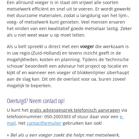
Een allround voeger is in staat om vrijwel alle soorten
metselwerk efficiënt en snel uit te voeren. Er wordt gewerkt
met duurzame materialen, zodat u langdurig van het lijm-,
voeg- of metselwerk kunt genieten. Veel mensen ervaren
het vinden van een kwalitatief goede metselaar lastig. Zeker
als u niet weet waar u op moet letten.
Als u belt spreekt u direct met een
voeger
die werkzaam is
in uw regio (Zuid-Holland) en tevens inzicht geeft in de
mogelijkheden, kosten en planning. Tijdens de 'technische
schouw' beoordeelt een adviseur het project op locatie en
kijkt of en wanneer een voeger of blokkenlijmer überhaupt
aan de slag kan. Dit om de overlast voor oa. buren zoveel
mogelijk te beperken.
Overtuigd? Neem contact op!
U kunt het
gratis adviesgesprek telefonisch aanvragen
via
telefoonnummer: 050-2003303 of stuur daar voor een
e-
mail
. Het
contactformulier
gebruiken kan ook!
»
Bel als u een voeger zoekt die helpt met metselwerk,