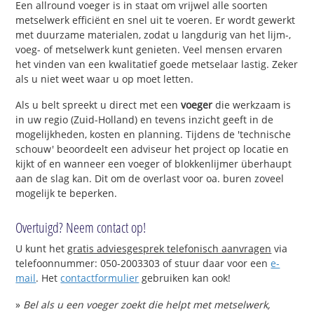
Een allround voeger is in staat om vrijwel alle soorten
metselwerk efficiënt en snel uit te voeren. Er wordt gewerkt
met duurzame materialen, zodat u langdurig van het lijm-,
voeg- of metselwerk kunt genieten. Veel mensen ervaren
het vinden van een kwalitatief goede metselaar lastig. Zeker
als u niet weet waar u op moet letten.
Als u belt spreekt u direct met een
voeger
die werkzaam is
in uw regio (Zuid-Holland) en tevens inzicht geeft in de
mogelijkheden, kosten en planning. Tijdens de 'technische
schouw' beoordeelt een adviseur het project op locatie en
kijkt of en wanneer een voeger of blokkenlijmer überhaupt
aan de slag kan. Dit om de overlast voor oa. buren zoveel
mogelijk te beperken.
Overtuigd? Neem contact op!
U kunt het
gratis adviesgesprek telefonisch aanvragen
via
telefoonnummer: 050-2003303 of stuur daar voor een
e-
mail
. Het
contactformulier
gebruiken kan ook!
»
Bel als u een voeger zoekt die helpt met metselwerk,