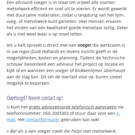
Een allround voeger is in staat om vrijwel alle soorten
metselwerk efficiënt en snel uit te voeren. Er wordt gewerkt
met duurzame materialen, zodat u langdurig van het lijm-,
voeg- of metselwerk kunt genieten. Veel mensen ervaren
het vinden van een kwalitatief goede metselaar lastig. Zeker
als u niet weet waar u op moet letten.
Als u belt spreekt u direct met een
voeger
die werkzaam is
in uw regio (Zuid-Holland) en tevens inzicht geeft in de
mogelijkheden, kosten en planning. Tijdens de 'technische
schouw' beoordeelt een adviseur het project op locatie en
kijkt of en wanneer een voeger of blokkenlijmer überhaupt
aan de slag kan. Dit om de overlast voor oa. buren zoveel
mogelijk te beperken.
Overtuigd? Neem contact op!
U kunt het
gratis adviesgesprek telefonisch aanvragen
via
telefoonnummer: 050-2003303 of stuur daar voor een
e-
mail
. Het
contactformulier
gebruiken kan ook!
»
Bel als u een voeger zoekt die helpt met metselwerk,