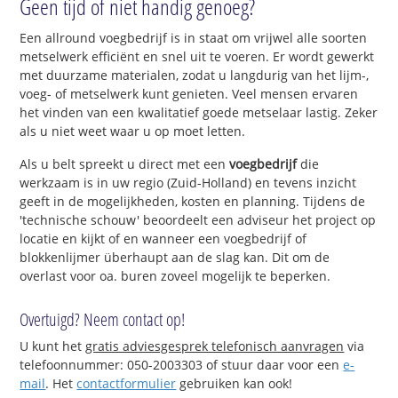
Geen tijd of niet handig genoeg?
Een allround voegbedrijf is in staat om vrijwel alle soorten
metselwerk efficiënt en snel uit te voeren. Er wordt gewerkt
met duurzame materialen, zodat u langdurig van het lijm-,
voeg- of metselwerk kunt genieten. Veel mensen ervaren
het vinden van een kwalitatief goede metselaar lastig. Zeker
als u niet weet waar u op moet letten.
Als u belt spreekt u direct met een
voegbedrijf
die
werkzaam is in uw regio (Zuid-Holland) en tevens inzicht
geeft in de mogelijkheden, kosten en planning. Tijdens de
'technische schouw' beoordeelt een adviseur het project op
locatie en kijkt of en wanneer een voegbedrijf of
blokkenlijmer überhaupt aan de slag kan. Dit om de
overlast voor oa. buren zoveel mogelijk te beperken.
Overtuigd? Neem contact op!
U kunt het
gratis adviesgesprek telefonisch aanvragen
via
telefoonnummer: 050-2003303 of stuur daar voor een
e-
mail
. Het
contactformulier
gebruiken kan ook!