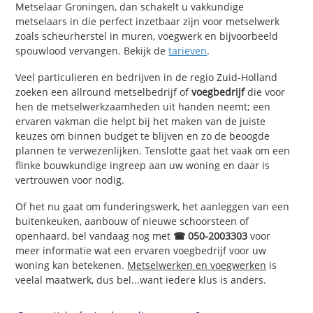
Metselaar Groningen, dan schakelt u vakkundige
metselaars in die perfect inzetbaar zijn voor metselwerk
zoals scheurherstel in muren, voegwerk en bijvoorbeeld
spouwlood vervangen. Bekijk de
tarieven
.
Veel particulieren en bedrijven in de regio Zuid-Holland
zoeken een allround metselbedrijf of
voegbedrijf
die voor
hen de metselwerkzaamheden uit handen neemt; een
ervaren vakman die helpt bij het maken van de juiste
keuzes om binnen budget te blijven en zo de beoogde
plannen te verwezenlijken. Tenslotte gaat het vaak om een
flinke bouwkundige ingreep aan uw woning en daar is
vertrouwen voor nodig.
Of het nu gaat om funderingswerk, het aanleggen van een
buitenkeuken, aanbouw of nieuwe schoorsteen of
openhaard, bel vandaag nog met
☎ 050-2003303
voor
meer informatie wat een ervaren voegbedrijf voor uw
woning kan betekenen.
Metselwerken en voegwerken
is
veelal maatwerk, dus bel...want iedere klus is anders.