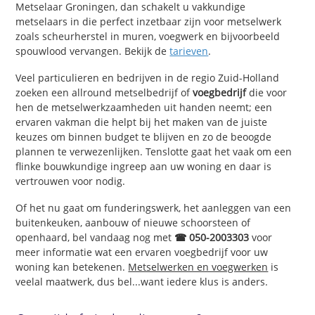
Metselaar Groningen, dan schakelt u vakkundige
metselaars in die perfect inzetbaar zijn voor metselwerk
zoals scheurherstel in muren, voegwerk en bijvoorbeeld
spouwlood vervangen. Bekijk de
tarieven
.
Veel particulieren en bedrijven in de regio Zuid-Holland
zoeken een allround metselbedrijf of
voegbedrijf
die voor
hen de metselwerkzaamheden uit handen neemt; een
ervaren vakman die helpt bij het maken van de juiste
keuzes om binnen budget te blijven en zo de beoogde
plannen te verwezenlijken. Tenslotte gaat het vaak om een
flinke bouwkundige ingreep aan uw woning en daar is
vertrouwen voor nodig.
Of het nu gaat om funderingswerk, het aanleggen van een
buitenkeuken, aanbouw of nieuwe schoorsteen of
openhaard, bel vandaag nog met
☎ 050-2003303
voor
meer informatie wat een ervaren voegbedrijf voor uw
woning kan betekenen.
Metselwerken en voegwerken
is
veelal maatwerk, dus bel...want iedere klus is anders.