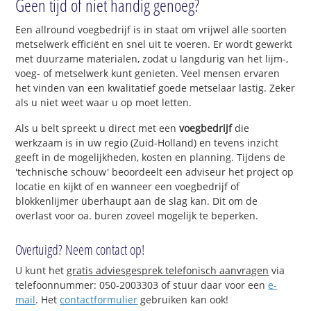
Geen tijd of niet handig genoeg?
Een allround voegbedrijf is in staat om vrijwel alle soorten
metselwerk efficiënt en snel uit te voeren. Er wordt gewerkt
met duurzame materialen, zodat u langdurig van het lijm-,
voeg- of metselwerk kunt genieten. Veel mensen ervaren
het vinden van een kwalitatief goede metselaar lastig. Zeker
als u niet weet waar u op moet letten.
Als u belt spreekt u direct met een
voegbedrijf
die
werkzaam is in uw regio (Zuid-Holland) en tevens inzicht
geeft in de mogelijkheden, kosten en planning. Tijdens de
'technische schouw' beoordeelt een adviseur het project op
locatie en kijkt of en wanneer een voegbedrijf of
blokkenlijmer überhaupt aan de slag kan. Dit om de
overlast voor oa. buren zoveel mogelijk te beperken.
Overtuigd? Neem contact op!
U kunt het
gratis adviesgesprek telefonisch aanvragen
via
telefoonnummer: 050-2003303 of stuur daar voor een
e-
mail
. Het
contactformulier
gebruiken kan ook!