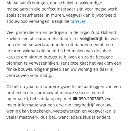
Metselaar Groningen, dan schakelt u vakkundige
metselaars in die perfect inzetbaar zijn voor metselwerk
zoals scheurherstel in muren, voegwerk en bijvoorbeeld
spouwlood vervangen. Bekijk de
tarieven
.
Veel particulieren en bedrijven in de regio Zuid-Holland
zoeken een allround metselbedrijf of
voegbedrijf
die voor
hen de metselwerkzaamheden uit handen neemt; een
ervaren vakman die helpt bij het maken van de juiste
keuzes om binnen budget te blijven en zo de beoogde
plannen te verwezenlijken. Tenslotte gaat het vaak om een
flinke bouwkundige ingreep aan uw woning en daar is
vertrouwen voor nodig.
Of het nu gaat om funderingswerk, het aanleggen van een
buitenkeuken, aanbouw of nieuwe schoorsteen of
openhaard, bel vandaag nog met
☎ 050-2003303
voor
meer informatie wat een ervaren voegbedrijf voor uw
woning kan betekenen.
Metselwerken en voegwerken
is
veelal maatwerk, dus bel...want iedere klus is anders.