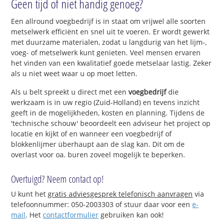
Geen tijd of niet handig genoeg?
Een allround voegbedrijf is in staat om vrijwel alle soorten
metselwerk efficiënt en snel uit te voeren. Er wordt gewerkt
met duurzame materialen, zodat u langdurig van het lijm-,
voeg- of metselwerk kunt genieten. Veel mensen ervaren
het vinden van een kwalitatief goede metselaar lastig. Zeker
als u niet weet waar u op moet letten.
Als u belt spreekt u direct met een
voegbedrijf
die
werkzaam is in uw regio (Zuid-Holland) en tevens inzicht
geeft in de mogelijkheden, kosten en planning. Tijdens de
'technische schouw' beoordeelt een adviseur het project op
locatie en kijkt of en wanneer een voegbedrijf of
blokkenlijmer überhaupt aan de slag kan. Dit om de
overlast voor oa. buren zoveel mogelijk te beperken.
Overtuigd? Neem contact op!
U kunt het
gratis adviesgesprek telefonisch aanvragen
via
telefoonnummer: 050-2003303 of stuur daar voor een
e-
mail
. Het
contactformulier
gebruiken kan ook!