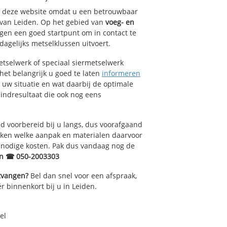
trict
op deze website omdat u een betrouwbaar
 van Leiden. Op het gebied van
voeg- en
gen een goed startpunt om in contact te
oord
agelijks metselklussen uitvoert.
id
tselwerk of speciaal siermetselwerk
 het belangrijk u goed te laten
informeren
n uw situatie en wat daarbij de optimale
indresultaat die ook nog eens
 voorbereid bij u langs, dus voorafgaand
oken welke aanpak en materialen daarvoor
nnodige kosten. Pak dus vandaag nog de
en ☎ 050-2003303
ntvangen?
Bel dan snel voor een afspraak,
r binnenkort bij u in Leiden.
el