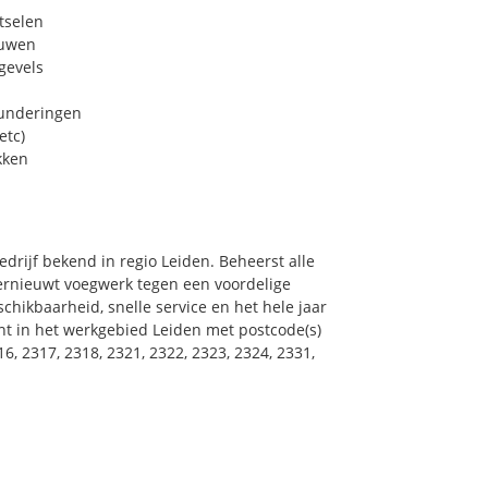
tselen
euwen
gevels
funderingen
etc)
kken
drijf bekend in regio Leiden. Beheerst alle
ernieuwt voegwerk tegen een voordelige
chikbaarheid, snelle service en het hele jaar
oont in het werkgebied Leiden met postcode(s)
16, 2317, 2318, 2321, 2322, 2323, 2324, 2331,