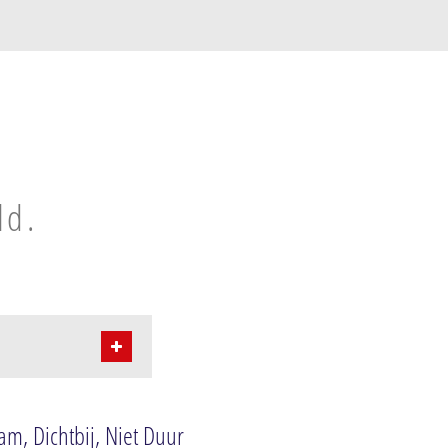
ld.
ct
ier
m, Dichtbij, Niet Duur