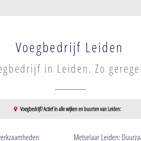
Voegbedrijf Leiden
egbedrijf in Leiden. Zo gerege
Voegbedrijf? Actief in alle wijken en buurten van Leiden:
d
Leiden-Noord
Stationsdistri
Groenoord
Stationskwart
elwerkzaamheden
Metselaar Leiden: Duurzaa
Noorderkwartier