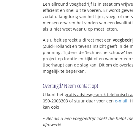
Een allround voegbedrijf is in staat om vrijw
Vreewijk
efficiënt en snel uit te voeren. Er wordt ge
Haagweg-Noord
zodat u langdurig van het lijm-, voeg- of met
Gasthuiswijk
mensen ervaren het vinden van een kwalitatie
Fortuinwijk-Noor
als u niet weet waar u op moet letten.
Boshuizen
Oostvliet
Als u belt spreekt u direct met een
voegbedri
Haagweg-Zuid
(Zuid-Holland) en tevens inzicht geeft in de 
Fortuinwijk-Zuid
planning. Tijdens de 'technische schouw' be
project op locatie en kijkt of en wanneer een
überhaupt aan de slag kan. Dit om de overlas
mogelijk te beperken.
Overtuigd? Neem contact op!
U kunt het
gratis adviesgesprek telefonisch 
050-2003303 of stuur daar voor een
e-mail
. 
kan ook!
»
Bel als u een voegbedrijf zoekt die helpt 
lijmwerk!