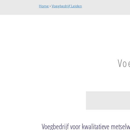
Home
›
Voegbedrijf Leiden
Vo
Binnenstad-Noor
De Camp
Voegbedrijf voor kwalitatieve mets
Marewijk