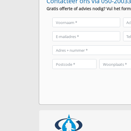
Contacteer ons via 050-20033
Gratis offerte of advies nodig? Vul het form