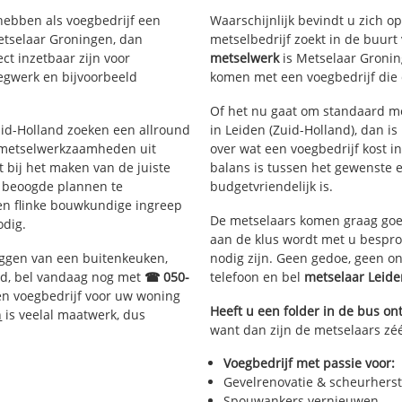
Stevenshofdis
De Kooi
hebben als voegbedrijf een
Waarschijnlijk bevindt u zich 
Schenkwijk
etselaar Groningen, dan
metselbedrijf zoekt in de buurt
Merenwijkdistrict
Kloosterhof
ct inzetbaar zijn voor
metselwerk
is Metselaar Gronin
Slaaghwijk
Dobbewijk-N
egwerk en bijvoorbeeld
komen met een voegbedrijf die d
Zijlwijk-Zuid
Dobbewijk-Zu
Zijlwijk-Noord
Of het nu gaat om standaard me
Merenwijk-Centrum
Zuid-Holland zoeken een allround
in Leiden (Zuid-Holland), dan is
Leedewijk-Zuid
 metselwerkzaamheden uit
over wat een voegbedrijf kost i
Leedewijk-Noord
bij het maken van de juiste
balans is tussen het gewenste e
Morsdistrict
e beoogde plannen te
budgetvriendelijk is.
Transvaalbuurt
een flinke bouwkundige ingreep
De metselaars komen graag goed
Lage Mors
odig.
aan de klus wordt met u bespr
Hoge Mors
eggen van een buitenkeuken,
nodig zijn. Geen gedoe, geen o
Roodenburgerdistrict
d, bel vandaag nog met
☎ 050-
telefoon en bel
metselaar Leid
Meerburg
en voegbedrijf voor uw woning
Rijndijkbuurt
Heeft u een folder in de bus o
n
is veelal maatwerk, dus
Professorenwijk-Oost
want dan zijn de metselaars zéé
t
Burgemeesterswijk
Professorenwijk-West
Voegbedrijf met passie voor:
Tuinstadwijk
Gevelrenovatie & scheurherst
istrict
Cronestein
Spouwankers vernieuwen