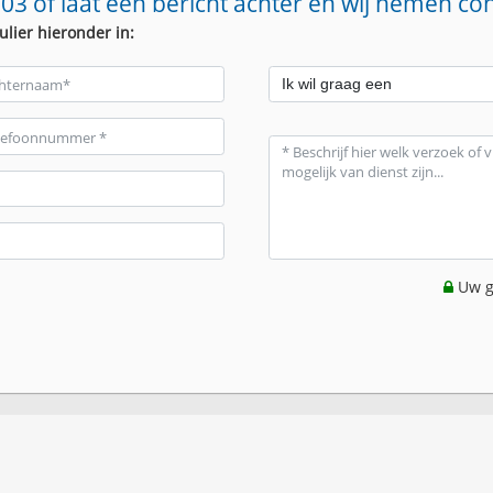
03 of laat een bericht achter en wij nemen co
ulier hieronder in:
Uw g