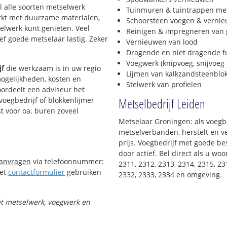
el alle soorten metselwerk
Klein Cronestein
Tuinmuren & tuintrappen me
werkt met duurzame materialen,
Roomburg
Schoorsteen voegen & verni
selwerk kunt genieten. Veel
Waardeiland
Reinigen & impregneren van 
f goede metselaar lastig. Zeker
d
Vernieuwen van lood
Dragende en niet dragende 
Voegwerk (knipvoeg, snijvoeg 
jf
die werkzaam is in uw regio
Lijmen van kalkzandsteenblo
mogelijkheden, kosten en
Stelwerk van profielen
oordeelt een adviseur het
Metselbedrijf Leiden
 voegbedrijf of blokkenlijmer
t voor oa. buren zoveel
Metselaar Groningen: als voegbe
metselverbanden, herstelt en v
prijs. Voegbedrijf met goede bes
door actief. Bel direct als u w
aanvragen
via telefoonnummer:
2311, 2312, 2313, 2314, 2315, 23
Het
contactformulier
gebruiken
2332, 2333, 2334 en omgeving.
met metselwerk, voegwerk en