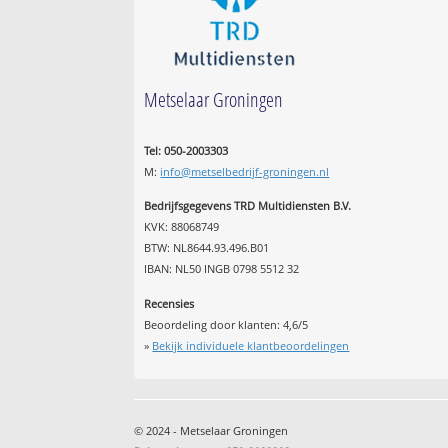
Metselaar Groningen
Tel: 050-2003303
M:
info@metselbedrijf-groningen.nl
Bedrijfsgegevens TRD Multidiensten B.V.
KVK: 88068749
BTW: NL8644.93.496.B01
IBAN: NL50 INGB 0798 5512 32
Recensies
Beoordeling door klanten:
4,6
/
5
»
Bekijk individuele klantbeoordelingen
© 2024 - Metselaar Groningen