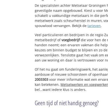
Pancras-West
De specialisten achter Metselaar Groningen 
Pancras-Oost
gevestigde naam opgebouwd. Kiest u voor M
d'Oude Morsch
schakelt u vakkundige metselaars in die perfe
Noordvest
metselwerk zoals scheurherstel in muren, vo
Havenwijk-Noord
spouwlood vervangen. Bekijk de
tarieven
.
Havenwijk-Zuid
Molenbuurt
Veel particulieren en bedrijven in de regio 
De Waard
metselbedrijf of
voegbedrijf
die voor hen de
handen neemt; een ervaren vakman die helpt 
Binnenstad-Zuid
keuzes om binnen budget te blijven en zo d
Pieterswijk
verwezenlijken. Tenslotte gaat het vaak om 
Academiewijk
aan uw woning en daar is vertrouwen voor n
Levendaal-West
Levendaal-Oost
Of het nu gaat om funderingswerk, het aanl
aanbouw of nieuwe schoorsteen of openhaar
Boerhaavedistrict
2003303
voor meer informatie wat een ervar
Pesthuiswijk
kan betekenen.
Metselwerken en voegwerke
Houtkwartier
bel...want iedere klus is anders.
Raadsherenbuur
Vogelwijk
Leeuwenhoek
Geen tijd of niet handig genoeg?
Bos- en Gasthuisd