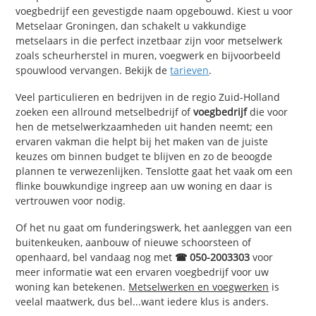
voegbedrijf een gevestigde naam opgebouwd. Kiest u voor
Metselaar Groningen, dan schakelt u vakkundige
metselaars in die perfect inzetbaar zijn voor metselwerk
zoals scheurherstel in muren, voegwerk en bijvoorbeeld
spouwlood vervangen. Bekijk de
tarieven
.
Veel particulieren en bedrijven in de regio Zuid-Holland
zoeken een allround metselbedrijf of
voegbedrijf
die voor
hen de metselwerkzaamheden uit handen neemt; een
ervaren vakman die helpt bij het maken van de juiste
keuzes om binnen budget te blijven en zo de beoogde
plannen te verwezenlijken. Tenslotte gaat het vaak om een
flinke bouwkundige ingreep aan uw woning en daar is
vertrouwen voor nodig.
Of het nu gaat om funderingswerk, het aanleggen van een
buitenkeuken, aanbouw of nieuwe schoorsteen of
openhaard, bel vandaag nog met
☎ 050-2003303
voor
meer informatie wat een ervaren voegbedrijf voor uw
woning kan betekenen.
Metselwerken en voegwerken
is
veelal maatwerk, dus bel...want iedere klus is anders.