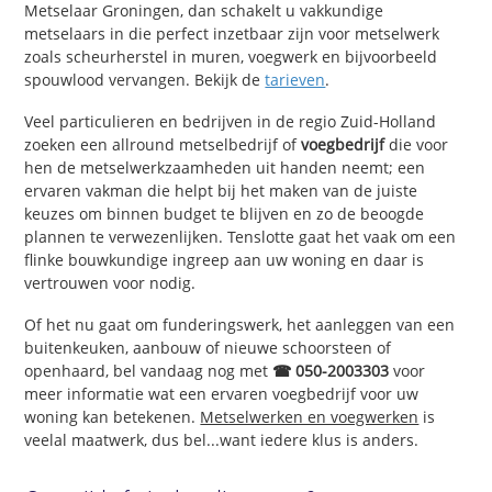
Metselaar Groningen, dan schakelt u vakkundige
metselaars in die perfect inzetbaar zijn voor metselwerk
zoals scheurherstel in muren, voegwerk en bijvoorbeeld
spouwlood vervangen. Bekijk de
tarieven
.
Veel particulieren en bedrijven in de regio Zuid-Holland
zoeken een allround metselbedrijf of
voegbedrijf
die voor
hen de metselwerkzaamheden uit handen neemt; een
ervaren vakman die helpt bij het maken van de juiste
keuzes om binnen budget te blijven en zo de beoogde
plannen te verwezenlijken. Tenslotte gaat het vaak om een
flinke bouwkundige ingreep aan uw woning en daar is
vertrouwen voor nodig.
Of het nu gaat om funderingswerk, het aanleggen van een
buitenkeuken, aanbouw of nieuwe schoorsteen of
openhaard, bel vandaag nog met
☎ 050-2003303
voor
meer informatie wat een ervaren voegbedrijf voor uw
woning kan betekenen.
Metselwerken en voegwerken
is
veelal maatwerk, dus bel...want iedere klus is anders.