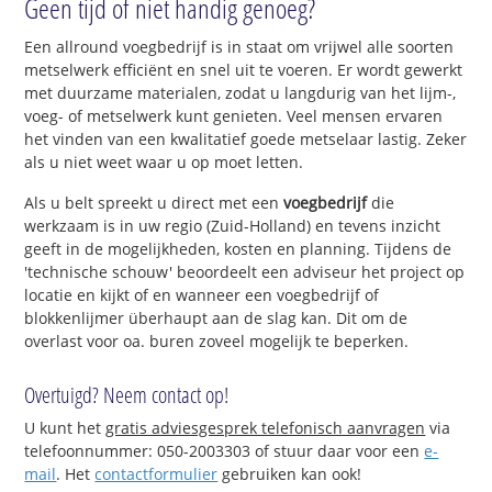
Geen tijd of niet handig genoeg?
Een allround voegbedrijf is in staat om vrijwel alle soorten
metselwerk efficiënt en snel uit te voeren. Er wordt gewerkt
met duurzame materialen, zodat u langdurig van het lijm-,
voeg- of metselwerk kunt genieten. Veel mensen ervaren
het vinden van een kwalitatief goede metselaar lastig. Zeker
als u niet weet waar u op moet letten.
Als u belt spreekt u direct met een
voegbedrijf
die
werkzaam is in uw regio (Zuid-Holland) en tevens inzicht
geeft in de mogelijkheden, kosten en planning. Tijdens de
'technische schouw' beoordeelt een adviseur het project op
locatie en kijkt of en wanneer een voegbedrijf of
blokkenlijmer überhaupt aan de slag kan. Dit om de
overlast voor oa. buren zoveel mogelijk te beperken.
Overtuigd? Neem contact op!
U kunt het
gratis adviesgesprek telefonisch aanvragen
via
telefoonnummer: 050-2003303 of stuur daar voor een
e-
mail
. Het
contactformulier
gebruiken kan ook!