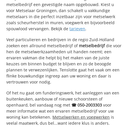
metselbedrijf een gevestigde naam opgebouwd. Kiest u
voor Metselaar Groningen, dan schakelt u vakkundige
metselaars in die perfect inzetbaar zijn voor metselwerk
zoals scheurherstel in muren, voegwerk en bijvoorbeeld
spouwlood vervangen. Bekijk de
tarieven
.
Veel particulieren en bedrijven in de regio Zuid-Holland
zoeken een allround metselbedrijf of
metselbedrijf
die voor
hen de metselwerkzaamheden uit handen neemt; een
ervaren vakman die helpt bij het maken van de juiste
keuzes om binnen budget te blijven en zo de beoogde
plannen te verwezenlijken. Tenslotte gaat het vaak om een
flinke bouwkundige ingreep aan uw woning en daar is
vertrouwen voor nodig.
Of het nu gaat om funderingswerk, het aanleggen van een
buitenkeuken, aanbouw of nieuwe schoorsteen of
openhaard, bel vandaag nog met
☎ 050-2003303
voor
meer informatie wat een ervaren metselbedrijf voor uw
woning kan betekenen.
Metselwerken en voegwerken
is
veelal maatwerk, dus bel...want iedere klus is anders.