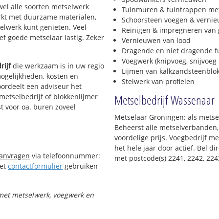
jwel alle soorten metselwerk
Tuinmuren & tuintrappen me
werkt met duurzame materialen,
Schoorsteen voegen & verni
selwerk kunt genieten. Veel
Reinigen & impregneren van 
f goede metselaar lastig. Zeker
Vernieuwen van lood
Dragende en niet dragende 
Voegwerk (knipvoeg, snijvoeg 
rijf
die werkzaam is in uw regio
Lijmen van kalkzandsteenblo
mogelijkheden, kosten en
Stelwerk van profielen
oordeelt een adviseur het
Metselbedrijf Wassenaar
 metselbedrijf of blokkenlijmer
t voor oa. buren zoveel
Metselaar Groningen: als metse
Beheerst alle metselverbanden,
voordelige prijs. Voegbedrijf m
het hele jaar door actief. Bel 
aanvragen
via telefoonnummer:
met postcode(s) 2241, 2242, 224
Het
contactformulier
gebruiken
t met metselwerk, voegwerk en