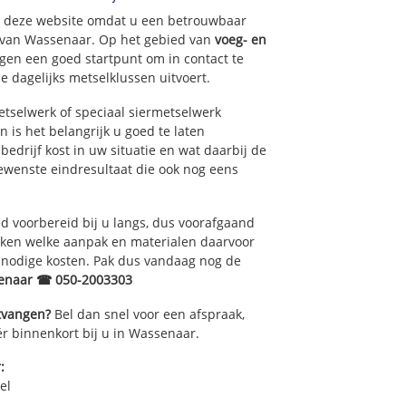
op deze website omdat u een betrouwbaar
t van Wassenaar. Op het gebied van
voeg- en
gen een goed startpunt om in contact te
 dagelijks metselklussen uitvoert.
tselwerk of speciaal siermetselwerk
 is het belangrijk u goed te laten
edrijf kost in uw situatie en wat daarbij de
gewenste eindresultaat die ook nog eens
 voorbereid bij u langs, dus voorafgaand
oken welke aanpak en materialen daarvoor
nnodige kosten. Pak dus vandaag nog de
enaar ☎ 050-2003303
ntvangen?
Bel dan snel voor een afspraak,
r binnenkort bij u in Wassenaar.
:
el