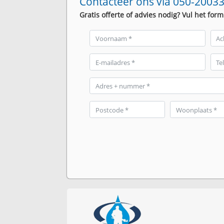
Contacteer ons via 050-20033
Gratis offerte of advies nodig? Vul het form