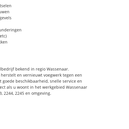
tselen
euwen
gevels
funderingen
etc)
kken
lbedrijf bekend in regio Wassenaar.
 herstelt en vernieuwt voegwerk tegen een
et goede beschikbaarheid, snelle service en
direct als u woont in het werkgebied Wassenaar
3, 2244, 2245 en omgeving.