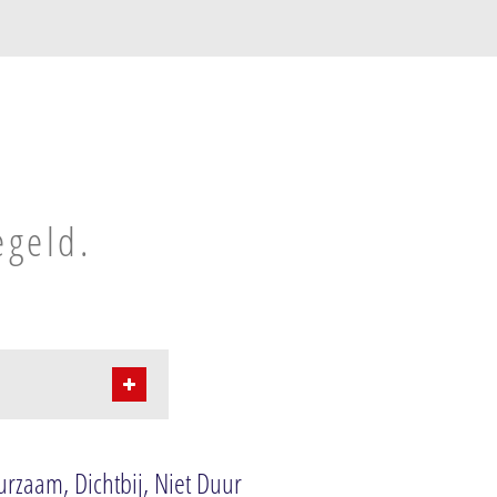
r
egeld.
rzaam, Dichtbij, Niet Duur