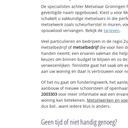
Dorp Wassenaar
De specialisten achter Metselaar Groningen 
Oostdorp
gevestigde naam opgebouwd. Kiest u voor M
Zijlwatering en 
schakelt u vakkundige metselaars in die perfe
De Deijl
metselwerk zoals scheurherstel in muren, vo
Groot Deijleroor
spouwlood vervangen. Bekijk de
tarieven
.
Rijksdorp met De
Maaldrift
Veel particulieren en bedrijven in de regio 
Weteringpark
metselbedrijf of
metselbedrijf
die voor hen 
handen neemt; een ervaren vakman die helpt 
keuzes om binnen budget te blijven en zo d
verwezenlijken. Tenslotte gaat het vaak om 
aan uw woning en daar is vertrouwen voor n
Of het nu gaat om funderingswerk, het aanl
aanbouw of nieuwe schoorsteen of openhaar
2003303
voor meer informatie wat een ervare
woning kan betekenen.
Metselwerken en vo
dus bel...want iedere klus is anders.
Geen tijd of niet handig genoeg?