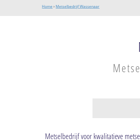
Home
›
Metselbedrijf Wassenaar
Metse
Noordoostelijk de
gemeente
Metselbedrijf voor kwalitatieve me
De Paauw