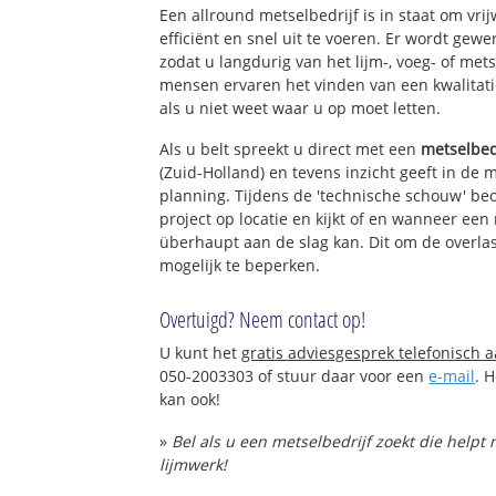
Een allround metselbedrijf is in staat om vri
efficiënt en snel uit te voeren. Er wordt ge
zodat u langdurig van het lijm-, voeg- of met
mensen ervaren het vinden van een kwalitatie
als u niet weet waar u op moet letten.
Als u belt spreekt u direct met een
metselbed
(Zuid-Holland) en tevens inzicht geeft in de 
planning. Tijdens de 'technische schouw' be
project op locatie en kijkt of en wanneer een
überhaupt aan de slag kan. Dit om de overlas
mogelijk te beperken.
Overtuigd? Neem contact op!
U kunt het
gratis adviesgesprek telefonisch 
050-2003303 of stuur daar voor een
e-mail
. 
kan ook!
»
Bel als u een metselbedrijf zoekt die help
lijmwerk!