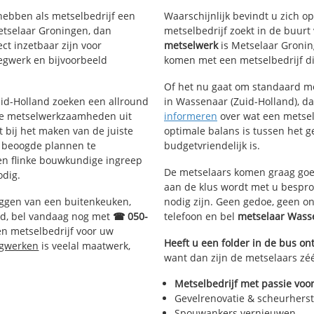
Nieuw-Wassenaar
hebben als metselbedrijf een
Waarschijnlijk bevindt u zich 
Duindigt met Groenendaal
etselaar Groningen, dan
metselbedrijf zoekt in de buur
Oud-Clingendaal
haven
ct inzetbaar zijn voor
metselwerk
is Metselaar Gronin
De Kieviet
egwerk en bijvoorbeeld
komen met een metselbedrijf die
Kerkehout
d en Ter Weer
Klingenbosch
 Pan
Of het nu gaat om standaard me
Zuid-Holland zoeken een allround
in Wassenaar (Zuid-Holland), dan
de metselwerkzaamheden uit
informeren
over wat een metselb
bij het maken van de juiste
optimale balans is tussen het 
e beoogde plannen te
budgetvriendelijk is.
een flinke bouwkundige ingreep
De metselaars komen graag goed
odig.
aan de klus wordt met u bespr
eggen van een buitenkeuken,
nodig zijn. Geen gedoe, geen o
d, bel vandaag nog met
☎ 050-
telefoon en bel
metselaar Wass
n metselbedrijf voor uw
Heeft u een folder in de bus o
egwerken
is veelal maatwerk,
want dan zijn de metselaars zéé
Metselbedrijf met passie voor
Gevelrenovatie & scheurherst
Spouwankers vernieuwen