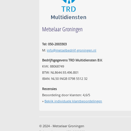
Metselaar Groningen
Tel: 050-2003303
M:
info@metselbedrijf-groningen.nl
Bedrijfsgegevens TRD Multidiensten B.V.
KVK: 88068749
BTW: NL8644.93.496.B01
IBAN: NL50 INGB 0798 5512 32
Recensies
Beoordeling door klanten:
4,6
/
5
»
Bekijk individuele klantbeoordelingen
© 2024 - Metselaar Groningen