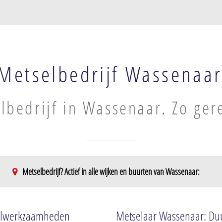
Metselbedrijf Wassenaa
lbedrijf in Wassenaar. Zo ger
Metselbedrijf? Actief in alle wijken en buurten van Wassenaar:
el der
Zuidwestelijk deel der gemeente
Drie Papegaaien
tselwerkzaamheden
Metselaar Wassenaar: Duu
Oud-Wassenaar