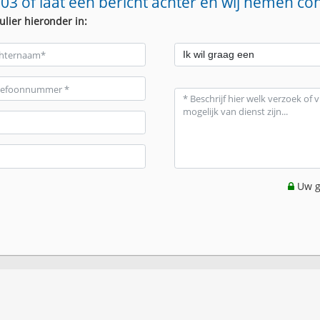
03 of laat een bericht achter en wij nemen co
ulier hieronder in:
Uw g