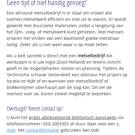
Geen tijd of niet handig genoeg?
Een allround metselbedrijf is in staat om vrijwel alle
soorten metselwerk efficiënt en snel uit te voeren. Er wordt
gewerkt met duurzame materialen, zodat u langdurig van
het lijm-, voeg- of metselwerk kunt genieten. Veel mensen
ervaren het vinden van een kwalitatief goede metselaar
lastig. Zeker als u niet weet waar u op moet letten.
Als u belt spreekt u direct met een
metselbedrijf
die
werkzaam is in uw regio (Zuid-Holland) en tevens inzicht
geeft in de mogelijkheden, kosten en planning. Tijdens de
'technische schouw' beoordeelt een adviseur het project op
locatie en kijkt of en wanneer een metselbedrijf of
blokkenlijmer überhaupt aan de slag kan. Dit om de
overlast voor oa. buren zoveel mogelijk te beperken.
Overtuigd? Neem contact op!
U kunt het
gratis adviesgesprek telefonisch aanvragen
via
telefoonnummer: 050-2003303 of stuur daar voor een
e-
mail
. Het
contactformulier
gebruiken kan ook!