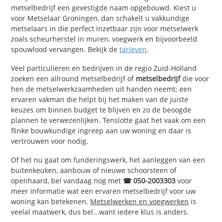
metselbedrijf een gevestigde naam opgebouwd. Kiest u
voor Metselaar Groningen, dan schakelt u vakkundige
metselaars in die perfect inzetbaar zijn voor metselwerk
zoals scheurherstel in muren, voegwerk en bijvoorbeeld
spouwlood vervangen. Bekijk de
tarieven
.
Veel particulieren en bedrijven in de regio Zuid-Holland
zoeken een allround metselbedrijf of
metselbedrijf
die voor
hen de metselwerkzaamheden uit handen neemt; een
ervaren vakman die helpt bij het maken van de juiste
keuzes om binnen budget te blijven en zo de beoogde
plannen te verwezenlijken. Tenslotte gaat het vaak om een
flinke bouwkundige ingreep aan uw woning en daar is
vertrouwen voor nodig.
Of het nu gaat om funderingswerk, het aanleggen van een
buitenkeuken, aanbouw of nieuwe schoorsteen of
openhaard, bel vandaag nog met
☎ 050-2003303
voor
meer informatie wat een ervaren metselbedrijf voor uw
woning kan betekenen.
Metselwerken en voegwerken
is
veelal maatwerk, dus bel...want iedere klus is anders.