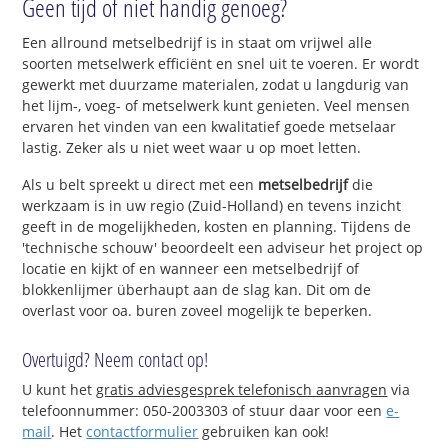
Geen tijd of niet handig genoeg?
Een allround metselbedrijf is in staat om vrijwel alle
soorten metselwerk efficiënt en snel uit te voeren. Er wordt
gewerkt met duurzame materialen, zodat u langdurig van
het lijm-, voeg- of metselwerk kunt genieten. Veel mensen
ervaren het vinden van een kwalitatief goede metselaar
lastig. Zeker als u niet weet waar u op moet letten.
Als u belt spreekt u direct met een
metselbedrijf
die
werkzaam is in uw regio (Zuid-Holland) en tevens inzicht
geeft in de mogelijkheden, kosten en planning. Tijdens de
'technische schouw' beoordeelt een adviseur het project op
locatie en kijkt of en wanneer een metselbedrijf of
blokkenlijmer überhaupt aan de slag kan. Dit om de
overlast voor oa. buren zoveel mogelijk te beperken.
Overtuigd? Neem contact op!
U kunt het
gratis adviesgesprek telefonisch aanvragen
via
telefoonnummer: 050-2003303 of stuur daar voor een
e-
mail
. Het
contactformulier
gebruiken kan ook!