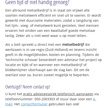
Geen tijd of niet handig genoeg?
Een allround metselbedrijf is in staat om vrijwel alle
soorten metselwerk efficiënt en snel uit te voeren. Er wordt
gewerkt met duurzame materialen, zodat u langdurig van
het lijm-, voeg- of metselwerk kunt genieten. Veel mensen
ervaren het vinden van een kwalitatief goede metselaar
lastig. Zeker als u niet weet waar u op moet letten.
Als u belt spreekt u direct met een
metselbedrijf
die
werkzaam is in uw regio (Zuid-Holland) en tevens inzicht
geeft in de mogelijkheden, kosten en planning. Tijdens de
'technische schouw' beoordeelt een adviseur het project op
locatie en kijkt of en wanneer een metselbedrijf of
blokkenlijmer überhaupt aan de slag kan. Dit om de
overlast voor oa. buren zoveel mogelijk te beperken.
Overtuigd? Neem contact op!
U kunt het
gratis adviesgesprek telefonisch aanvragen
via
telefoonnummer: 050-2003303 of stuur daar voor een
e-
mail
. Het
contactformulier
gebruiken kan ook!