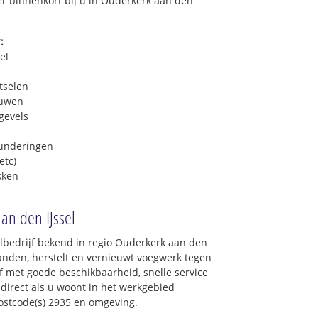
ér binnenkort bij u in Ouderkerk aan den
:
el
tselen
euwen
gevels
funderingen
etc)
kken
an den IJssel
lbedrijf bekend in regio Ouderkerk aan den
banden, herstelt en vernieuwt voegwerk tegen
jf met goede beschikbaarheid, snelle service
l direct als u woont in het werkgebied
ostcode(s) 2935 en omgeving.