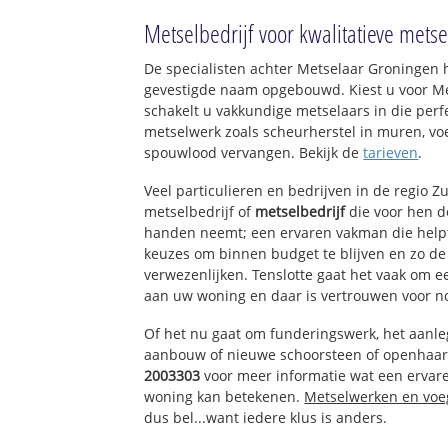
Ouderkerk aan de
Metselbedrijf voor kwalitatieve me
Ouderkerk Noord
Ouderkerk Oost
De specialisten achter Metselaar Groningen 
gevestigde naam opgebouwd. Kiest u voor M
schakelt u vakkundige metselaars in die perfe
metselwerk zoals scheurherstel in muren, vo
spouwlood vervangen. Bekijk de
tarieven
.
Veel particulieren en bedrijven in de regio 
metselbedrijf of
metselbedrijf
die voor hen 
handen neemt; een ervaren vakman die helpt 
keuzes om binnen budget te blijven en zo d
verwezenlijken. Tenslotte gaat het vaak om 
aan uw woning en daar is vertrouwen voor n
Of het nu gaat om funderingswerk, het aanl
aanbouw of nieuwe schoorsteen of openhaar
2003303
voor meer informatie wat een ervare
woning kan betekenen.
Metselwerken en vo
dus bel...want iedere klus is anders.