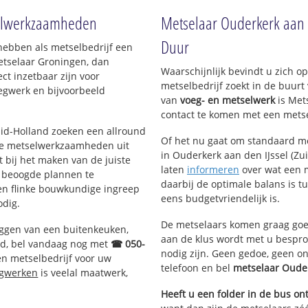
n IJssel
tselwerkzaamheden
Metselaar Ouderkerk aan d
Duur
hebben als metselbedrijf een
etselaar Groningen, dan
Waarschijnlijk bevindt u zich 
ct inzetbaar zijn voor
metselbedrijf zoekt in de buurt
egwerk en bijvoorbeeld
van
voeg- en metselwerk
is Met
contact te komen met een metsel
Zuid-Holland zoeken een allround
Of het nu gaat om standaard me
de metselwerkzaamheden uit
in Ouderkerk aan den IJssel (Zui
bij het maken van de juiste
laten
informeren
over wat een m
e beoogde plannen te
daarbij de optimale balans is t
een flinke bouwkundige ingreep
eens budgetvriendelijk is.
odig.
De metselaars komen graag goed
eggen van een buitenkeuken,
aan de klus wordt met u bespr
d, bel vandaag nog met
☎ 050-
nodig zijn. Geen gedoe, geen o
n metselbedrijf voor uw
telefoon en bel
metselaar Oude
egwerken
is veelal maatwerk,
Heeft u een folder in de bus o