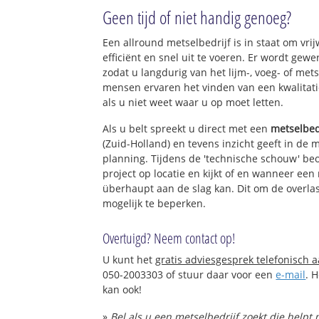
Geen tijd of niet handig genoeg?
Een allround metselbedrijf is in staat om vri
efficiënt en snel uit te voeren. Er wordt ge
zodat u langdurig van het lijm-, voeg- of met
mensen ervaren het vinden van een kwalitatie
als u niet weet waar u op moet letten.
Als u belt spreekt u direct met een
metselbed
(Zuid-Holland) en tevens inzicht geeft in de 
planning. Tijdens de 'technische schouw' be
project op locatie en kijkt of en wanneer een
überhaupt aan de slag kan. Dit om de overlas
mogelijk te beperken.
Overtuigd? Neem contact op!
U kunt het
gratis adviesgesprek telefonisch 
050-2003303 of stuur daar voor een
e-mail
. 
kan ook!
»
Bel als u een metselbedrijf zoekt die help