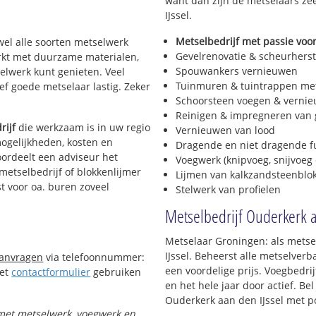
want dan zijn de metselaars zé
IJssel.
Metselbedrijf met passie voor
jwel alle soorten metselwerk
Gevelrenovatie & scheurherst
werkt met duurzame materialen,
Spouwankers vernieuwen
selwerk kunt genieten. Veel
Tuinmuren & tuintrappen me
f goede metselaar lastig. Zeker
Schoorsteen voegen & verni
Reinigen & impregneren van 
rijf
die werkzaam is in uw regio
Vernieuwen van lood
mogelijkheden, kosten en
Dragende en niet dragende 
oordeelt een adviseur het
Voegwerk (knipvoeg, snijvoeg 
 metselbedrijf of blokkenlijmer
Lijmen van kalkzandsteenblo
t voor oa. buren zoveel
Stelwerk van profielen
Metselbedrijf Ouderkerk a
Metselaar Groningen: als metse
IJssel. Beheerst alle metselver
aanvragen
via telefoonnummer:
een voordelige prijs. Voegbedri
Het
contactformulier
gebruiken
en het hele jaar door actief. Be
Ouderkerk aan den IJssel met p
t met metselwerk, voegwerk en