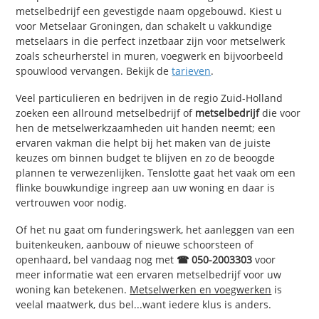
metselbedrijf een gevestigde naam opgebouwd. Kiest u
voor Metselaar Groningen, dan schakelt u vakkundige
metselaars in die perfect inzetbaar zijn voor metselwerk
zoals scheurherstel in muren, voegwerk en bijvoorbeeld
spouwlood vervangen. Bekijk de
tarieven
.
Veel particulieren en bedrijven in de regio Zuid-Holland
zoeken een allround metselbedrijf of
metselbedrijf
die voor
hen de metselwerkzaamheden uit handen neemt; een
ervaren vakman die helpt bij het maken van de juiste
keuzes om binnen budget te blijven en zo de beoogde
plannen te verwezenlijken. Tenslotte gaat het vaak om een
flinke bouwkundige ingreep aan uw woning en daar is
vertrouwen voor nodig.
Of het nu gaat om funderingswerk, het aanleggen van een
buitenkeuken, aanbouw of nieuwe schoorsteen of
openhaard, bel vandaag nog met
☎ 050-2003303
voor
meer informatie wat een ervaren metselbedrijf voor uw
woning kan betekenen.
Metselwerken en voegwerken
is
veelal maatwerk, dus bel...want iedere klus is anders.