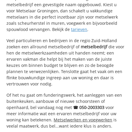
metselbedrijf een gevestigde naam opgebouwd. Kiest u
voor Metselaar Groningen, dan schakelt u vakkundige
metselaars in die perfect inzetbaar zijn voor metselwerk
zoals scheurherstel in muren, voegwerk en bijvoorbeeld
spouwlood vervangen. Bekijk de
tarieven
.
Veel particulieren en bedrijven in de regio Zuid-Holland
zoeken een allround metselbedrijf of
metselbedrijf
die voor
hen de metselwerkzaamheden uit handen neemt; een
ervaren vakman die helpt bij het maken van de juiste
keuzes om binnen budget te blijven en zo de beoogde
plannen te verwezenlijken. Tenslotte gaat het vaak om een
flinke bouwkundige ingreep aan uw woning en daar is
vertrouwen voor nodig.
Of het nu gaat om funderingswerk, het aanleggen van een
buitenkeuken, aanbouw of nieuwe schoorsteen of
openhaard, bel vandaag nog met
☎ 050-2003303
voor
meer informatie wat een ervaren metselbedrijf voor uw
woning kan betekenen.
Metselwerken en voegwerken
is
veelal maatwerk, dus bel...want iedere klus is anders.