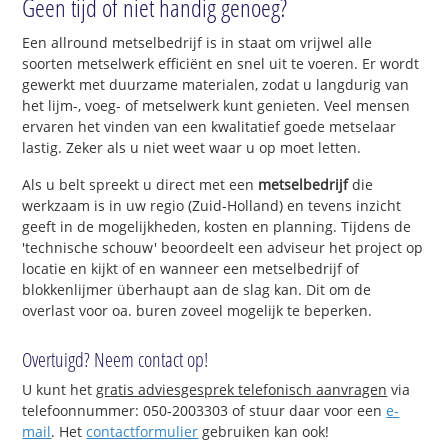
Geen tijd of niet handig genoeg?
Een allround metselbedrijf is in staat om vrijwel alle
soorten metselwerk efficiënt en snel uit te voeren. Er wordt
gewerkt met duurzame materialen, zodat u langdurig van
het lijm-, voeg- of metselwerk kunt genieten. Veel mensen
ervaren het vinden van een kwalitatief goede metselaar
lastig. Zeker als u niet weet waar u op moet letten.
Als u belt spreekt u direct met een
metselbedrijf
die
werkzaam is in uw regio (Zuid-Holland) en tevens inzicht
geeft in de mogelijkheden, kosten en planning. Tijdens de
'technische schouw' beoordeelt een adviseur het project op
locatie en kijkt of en wanneer een metselbedrijf of
blokkenlijmer überhaupt aan de slag kan. Dit om de
overlast voor oa. buren zoveel mogelijk te beperken.
Overtuigd? Neem contact op!
U kunt het
gratis adviesgesprek telefonisch aanvragen
via
telefoonnummer: 050-2003303 of stuur daar voor een
e-
mail
. Het
contactformulier
gebruiken kan ook!