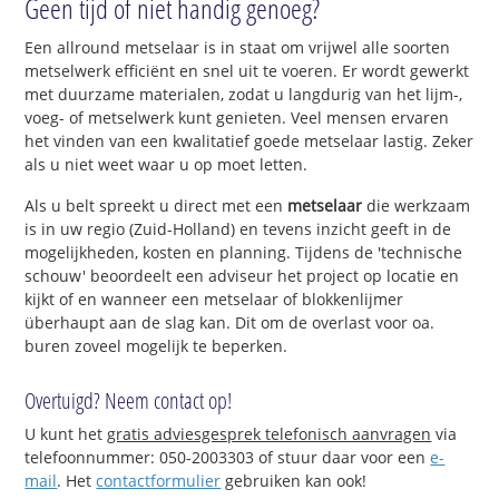
Geen tijd of niet handig genoeg?
Een allround metselaar is in staat om vrijwel alle soorten
metselwerk efficiënt en snel uit te voeren. Er wordt gewerkt
met duurzame materialen, zodat u langdurig van het lijm-,
voeg- of metselwerk kunt genieten. Veel mensen ervaren
het vinden van een kwalitatief goede metselaar lastig. Zeker
als u niet weet waar u op moet letten.
Als u belt spreekt u direct met een
metselaar
die werkzaam
is in uw regio (Zuid-Holland) en tevens inzicht geeft in de
mogelijkheden, kosten en planning. Tijdens de 'technische
schouw' beoordeelt een adviseur het project op locatie en
kijkt of en wanneer een metselaar of blokkenlijmer
überhaupt aan de slag kan. Dit om de overlast voor oa.
buren zoveel mogelijk te beperken.
Overtuigd? Neem contact op!
U kunt het
gratis adviesgesprek telefonisch aanvragen
via
telefoonnummer: 050-2003303 of stuur daar voor een
e-
mail
. Het
contactformulier
gebruiken kan ook!