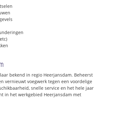
tselen
euwen
gevels
funderingen
etc)
kken
am
laar bekend in regio Heerjansdam. Beheerst
 en vernieuwt voegwerk tegen een voordelige
chikbaarheid, snelle service en het hele jaar
oont in het werkgebied Heerjansdam met