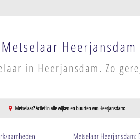
Metselaar Heerjansdam
elaar in Heerjansdam. Zo gere
Metselaar? Actief in alle wijken en buurten van Heerjansdam:
eerjansdam
Landelijk gebied Heerjansdam
Emplacement Kijfhoek en
werkzaamheden
Metselaar Heerjansdam: D
Langeweg