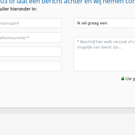
03 of laat een bericht achter en wij nemen co
ulier hieronder in:
Uw g