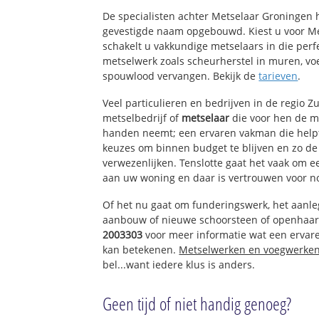
Dorp-Zuidoost
De specialisten achter Metselaar Groningen
Dorp-Zuid
gevestigde naam opgebouwd. Kiest u voor M
Bedrijventerrein
schakelt u vakkundige metselaars in die perfe
metselwerk zoals scheurherstel in muren, vo
spouwlood vervangen. Bekijk de
tarieven
.
Veel particulieren en bedrijven in de regio 
metselbedrijf of
metselaar
die voor hen de 
handen neemt; een ervaren vakman die helpt 
keuzes om binnen budget te blijven en zo d
verwezenlijken. Tenslotte gaat het vaak om 
aan uw woning en daar is vertrouwen voor n
Of het nu gaat om funderingswerk, het aanl
aanbouw of nieuwe schoorsteen of openhaar
2003303
voor meer informatie wat een ervar
kan betekenen.
Metselwerken en voegwerke
bel...want iedere klus is anders.
Geen tijd of niet handig genoeg?