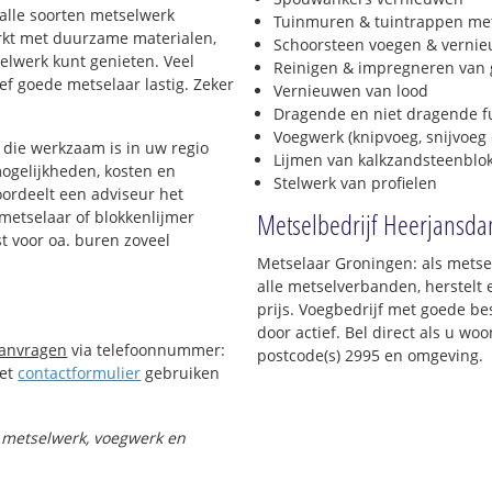
 alle soorten metselwerk
Tuinmuren & tuintrappen me
werkt met duurzame materialen,
Schoorsteen voegen & verni
selwerk kunt genieten. Veel
Reinigen & impregneren van 
f goede metselaar lastig. Zeker
Vernieuwen van lood
Dragende en niet dragende 
Voegwerk (knipvoeg, snijvoeg 
die werkzaam is in uw regio
Lijmen van kalkzandsteenblo
mogelijkheden, kosten en
Stelwerk van profielen
oordeelt een adviseur het
Metselbedrijf Heerjansd
 metselaar of blokkenlijmer
t voor oa. buren zoveel
Metselaar Groningen: als metse
alle metselverbanden, herstelt
prijs. Voegbedrijf met goede bes
door actief. Bel direct als u w
aanvragen
via telefoonnummer:
postcode(s) 2995 en omgeving.
Het
contactformulier
gebruiken
t metselwerk, voegwerk en