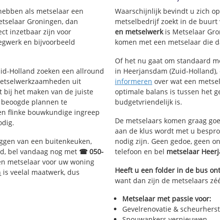
Sportcomplex De Molenwei
 hebben als metselaar een
Waarschijnlijk bevindt u zich 
Polder Heerjansdam
etselaar Groningen, dan
metselbedrijf zoekt in de buur
 Gors-Noord
Kleine Lindt Polder
ct inzetbaar zijn voor
en metselwerk
is Metselaar Gro
Hooge Nespolder
egwerk en bijvoorbeeld
komen met een metselaar die da
Het Buitenland
Bedrijventerrein Gors-Zuid"
Of het nu gaat om standaard me
Zuid-Holland zoeken een allround
in Heerjansdam (Zuid-Holland), 
metselwerkzaamheden uit
informeren
over wat een metsela
bij het maken van de juiste
optimale balans is tussen het 
e beoogde plannen te
budgetvriendelijk is.
een flinke bouwkundige ingreep
De metselaars komen graag goed
odig.
aan de klus wordt met u bespr
eggen van een buitenkeuken,
nodig zijn. Geen gedoe, geen o
d, bel vandaag nog met
☎ 050-
telefoon en bel
metselaar Heer
en metselaar voor uw woning
Heeft u een folder in de bus o
n
is veelal maatwerk, dus
want dan zijn de metselaars zé
Metselaar met passie voor:
Gevelrenovatie & scheurherst
Spouwankers vernieuwen