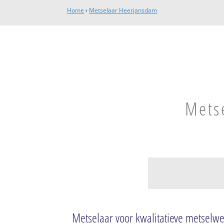
Home
›
Metselaar Heerjansdam
Mets
Bebouwde kom H
Molenweg-West
Metselaar voor kwalitatieve metsel
Dorp-Noordoost