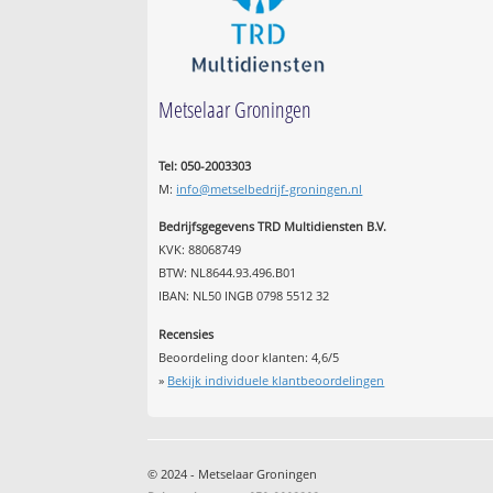
Metselaar Groningen
Tel: 050-2003303
M:
info@metselbedrijf-groningen.nl
Bedrijfsgegevens TRD Multidiensten B.V.
KVK: 88068749
BTW: NL8644.93.496.B01
IBAN: NL50 INGB 0798 5512 32
Recensies
Beoordeling door klanten:
4,6
/
5
»
Bekijk individuele klantbeoordelingen
© 2024 - Metselaar Groningen