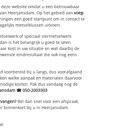
op deze website omdat u een betrouwbaar
t van Heerjansdam. Op het gebied van
voeg-
ningen een goed startpunt om in contact te
gelijks metselklussen uitvoert.
tselwerk of speciaal siermetselwerk
dan is het belangrijk u goed te laten
ar kost in uw situatie en wat daarbij de
gewenste eindresultaat die ook nog eens
 voorbereid bij u langs, dus voorafgaand
oken welke aanpak en materialen daarvoor
nnodige kosten. Pak dus vandaag nog de
jansdam ☎ 050-2003303
ntvangen?
Bel dan snel voor een afspraak,
ér binnenkort bij u in Heerjansdam.
el