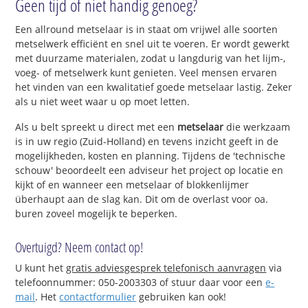
Geen tijd of niet handig genoeg?
Een allround metselaar is in staat om vrijwel alle soorten
metselwerk efficiënt en snel uit te voeren. Er wordt gewerkt
met duurzame materialen, zodat u langdurig van het lijm-,
voeg- of metselwerk kunt genieten. Veel mensen ervaren
het vinden van een kwalitatief goede metselaar lastig. Zeker
als u niet weet waar u op moet letten.
Als u belt spreekt u direct met een
metselaar
die werkzaam
is in uw regio (Zuid-Holland) en tevens inzicht geeft in de
mogelijkheden, kosten en planning. Tijdens de 'technische
schouw' beoordeelt een adviseur het project op locatie en
kijkt of en wanneer een metselaar of blokkenlijmer
überhaupt aan de slag kan. Dit om de overlast voor oa.
buren zoveel mogelijk te beperken.
Overtuigd? Neem contact op!
U kunt het
gratis adviesgesprek telefonisch aanvragen
via
telefoonnummer: 050-2003303 of stuur daar voor een
e-
mail
. Het
contactformulier
gebruiken kan ook!