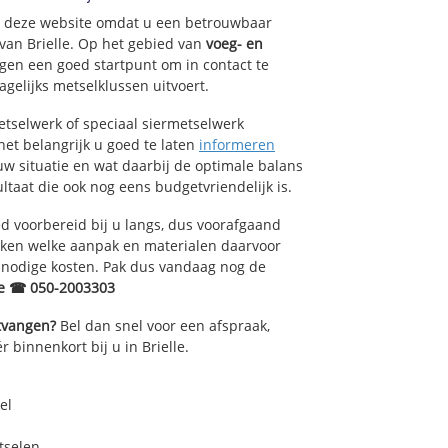
op deze website omdat u een betrouwbaar
 van Brielle. Op het gebied van
voeg- en
gen een goed startpunt om in contact te
gelijks metselklussen uitvoert.
tselwerk of speciaal siermetselwerk
 het belangrijk u goed te laten
informeren
uw situatie en wat daarbij de optimale balans
ltaat die ook nog eens budgetvriendelijk is.
 voorbereid bij u langs, dus voorafgaand
oken welke aanpak en materialen daarvoor
nnodige kosten. Pak dus vandaag nog de
le ☎ 050-2003303
ntvangen?
Bel dan snel voor een afspraak,
 binnenkort bij u in Brielle.
el
tselen