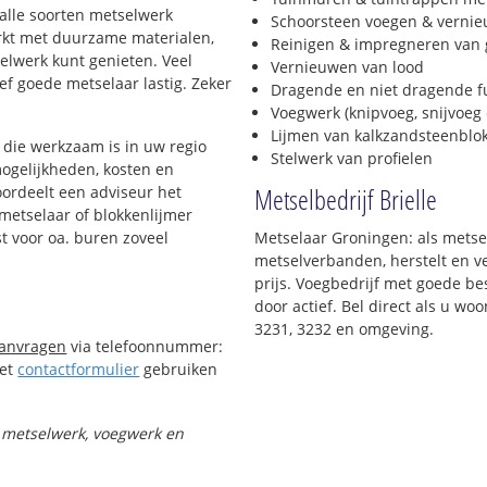
 alle soorten metselwerk
Schoorsteen voegen & verni
werkt met duurzame materialen,
Reinigen & impregneren van 
selwerk kunt genieten. Veel
Vernieuwen van lood
f goede metselaar lastig. Zeker
Dragende en niet dragende 
Voegwerk (knipvoeg, snijvoeg 
Lijmen van kalkzandsteenblo
die werkzaam is in uw regio
Stelwerk van profielen
mogelijkheden, kosten en
Metselbedrijf Brielle
oordeelt een adviseur het
 metselaar of blokkenlijmer
t voor oa. buren zoveel
Metselaar Groningen: als metsel
metselverbanden, herstelt en v
prijs. Voegbedrijf met goede bes
door actief. Bel direct als u wo
3231, 3232 en omgeving.
aanvragen
via telefoonnummer:
Het
contactformulier
gebruiken
t metselwerk, voegwerk en