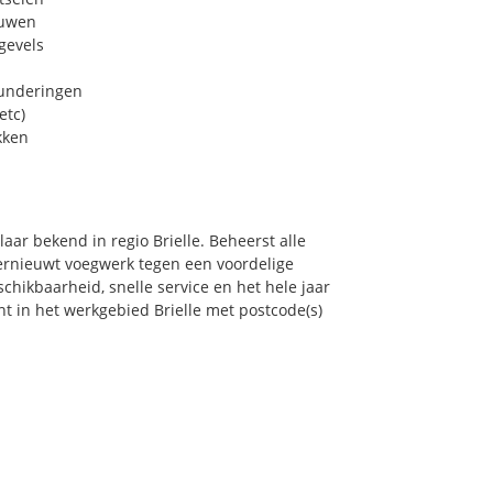
euwen
gevels
funderingen
etc)
kken
aar bekend in regio Brielle. Beheerst alle
ernieuwt voegwerk tegen een voordelige
chikbaarheid, snelle service en het hele jaar
ont in het werkgebied Brielle met postcode(s)