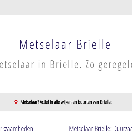
Metselaar Brielle
tselaar in Brielle. Zo geregel
Metselaar? Actief in alle wijken en buurten van Brielle:
Recreatiestrook Brielse Maas
Recreatiestrook Brielse Maas
werkzaamheden
Metselaar Brielle: Duurzaa