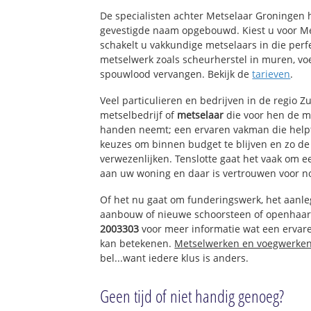
De Kapel
De specialisten achter Metselaar Groningen
Rugge
gevestigde naam opgebouwd. Kiest u voor M
Noord Meeuwen
schakelt u vakkundige metselaars in die perfe
Kleine Goote
metselwerk zoals scheurherstel in muren, vo
Nieuwland
spouwlood vervangen. Bekijk de
tarieven
.
Veel particulieren en bedrijven in de regio 
metselbedrijf of
metselaar
die voor hen de 
handen neemt; een ervaren vakman die helpt 
keuzes om binnen budget te blijven en zo d
verwezenlijken. Tenslotte gaat het vaak om 
aan uw woning en daar is vertrouwen voor n
Of het nu gaat om funderingswerk, het aanl
aanbouw of nieuwe schoorsteen of openhaar
2003303
voor meer informatie wat een ervar
kan betekenen.
Metselwerken en voegwerke
bel...want iedere klus is anders.
Geen tijd of niet handig genoeg?