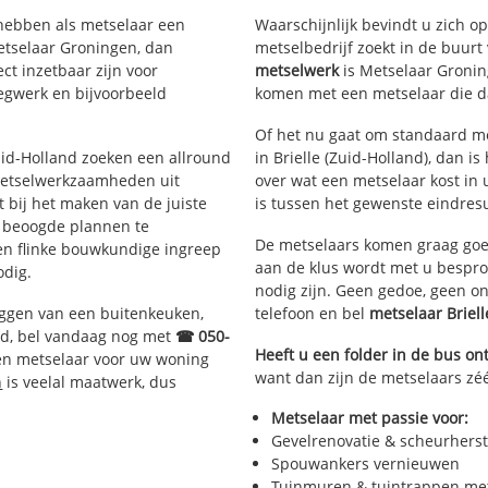
 hebben als metselaar een
Waarschijnlijk bevindt u zich 
etselaar Groningen, dan
metselbedrijf zoekt in de buurt
oord
ct inzetbaar zijn voor
metselwerk
is Metselaar Gronin
egwerk en bijvoorbeeld
komen met een metselaar die da
Of het nu gaat om standaard me
Zuid-Holland zoeken een allround
in Brielle (Zuid-Holland), dan is
metselwerkzaamheden uit
over wat een metselaar kost in 
bij het maken van de juiste
is tussen het gewenste eindresu
e beoogde plannen te
De metselaars komen graag goed
een flinke bouwkundige ingreep
aan de klus wordt met u bespr
odig.
nodig zijn. Geen gedoe, geen o
eggen van een buitenkeuken,
telefoon en bel
metselaar Briel
d, bel vandaag nog met
☎ 050-
Heeft u een folder in de bus o
en metselaar voor uw woning
want dan zijn de metselaars zéér
n
is veelal maatwerk, dus
Metselaar met passie voor:
Gevelrenovatie & scheurherst
Spouwankers vernieuwen
Tuinmuren & tuintrappen me