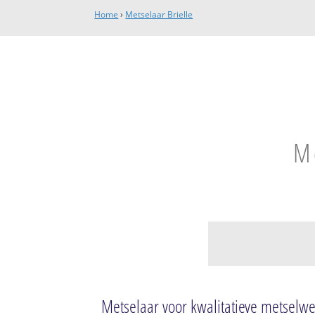
Home
›
Metselaar Brielle
Me
Brielle
Brielle
Metselaar voor kwalitatieve metsel
Spuilaan