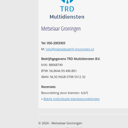
Metselaar Groningen
Tel: 050-2003303
M:
info@metselbedrijf-groningen.nl
Bedrijfsgegevens TRD Multidiensten B.V.
KVK: 88068749
BTW: NL8644.93.496.B01
IBAN: NL50 INGB 0798 5512 32
Recensies
Beoordeling door klanten:
4,6
/
5
»
Bekijk individuele klantbeoordelingen
© 2024 - Metselaar Groningen