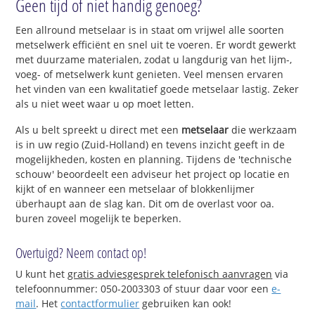
Geen tijd of niet handig genoeg?
Een allround metselaar is in staat om vrijwel alle soorten
metselwerk efficiënt en snel uit te voeren. Er wordt gewerkt
met duurzame materialen, zodat u langdurig van het lijm-,
voeg- of metselwerk kunt genieten. Veel mensen ervaren
het vinden van een kwalitatief goede metselaar lastig. Zeker
als u niet weet waar u op moet letten.
Als u belt spreekt u direct met een
metselaar
die werkzaam
is in uw regio (Zuid-Holland) en tevens inzicht geeft in de
mogelijkheden, kosten en planning. Tijdens de 'technische
schouw' beoordeelt een adviseur het project op locatie en
kijkt of en wanneer een metselaar of blokkenlijmer
überhaupt aan de slag kan. Dit om de overlast voor oa.
buren zoveel mogelijk te beperken.
Overtuigd? Neem contact op!
U kunt het
gratis adviesgesprek telefonisch aanvragen
via
telefoonnummer: 050-2003303 of stuur daar voor een
e-
mail
. Het
contactformulier
gebruiken kan ook!