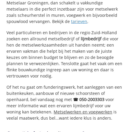
Metselaar Groningen, dan schakelt u vakkundige
metselaars in die perfect inzetbaar zijn voor metselwerk
zoals scheurherstel in muren, voegwerk en bijvoorbeeld
spouwlood vervangen. Bekijk de
tarieven
.
Veel particulieren en bedrijven in de regio Zuid-Holland
zoeken een allround metselbedrijf of
lijmbedrijf
die voor
hen de metselwerkzaamheden uit handen neemt; een
ervaren vakman die helpt bij het maken van de juiste
keuzes om binnen budget te blijven en zo de beoogde
plannen te verwezenlijken. Tenslotte gaat het vaak om een
flinke bouwkundige ingreep aan uw woning en daar is
vertrouwen voor nodig.
Of het nu gaat om funderingswerk, het aanleggen van een
buitenkeuken, aanbouw of nieuwe schoorsteen of
openhaard, bel vandaag nog met
☎ 050-2003303
voor
meer informatie wat een ervaren lijmbedrijf voor uw
woning kan betekenen.
Metselwerken en voegwerken
is
veelal maatwerk, dus bel...want iedere klus is anders.