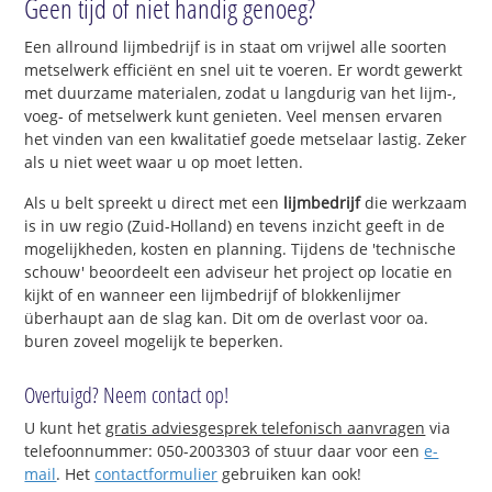
Geen tijd of niet handig genoeg?
Een allround lijmbedrijf is in staat om vrijwel alle soorten
metselwerk efficiënt en snel uit te voeren. Er wordt gewerkt
met duurzame materialen, zodat u langdurig van het lijm-,
voeg- of metselwerk kunt genieten. Veel mensen ervaren
het vinden van een kwalitatief goede metselaar lastig. Zeker
als u niet weet waar u op moet letten.
Als u belt spreekt u direct met een
lijmbedrijf
die werkzaam
is in uw regio (Zuid-Holland) en tevens inzicht geeft in de
mogelijkheden, kosten en planning. Tijdens de 'technische
schouw' beoordeelt een adviseur het project op locatie en
kijkt of en wanneer een lijmbedrijf of blokkenlijmer
überhaupt aan de slag kan. Dit om de overlast voor oa.
buren zoveel mogelijk te beperken.
Overtuigd? Neem contact op!
U kunt het
gratis adviesgesprek telefonisch aanvragen
via
telefoonnummer: 050-2003303 of stuur daar voor een
e-
mail
. Het
contactformulier
gebruiken kan ook!