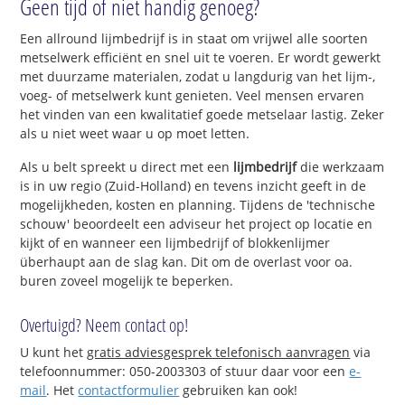
Geen tijd of niet handig genoeg?
Een allround lijmbedrijf is in staat om vrijwel alle soorten
metselwerk efficiënt en snel uit te voeren. Er wordt gewerkt
met duurzame materialen, zodat u langdurig van het lijm-,
voeg- of metselwerk kunt genieten. Veel mensen ervaren
het vinden van een kwalitatief goede metselaar lastig. Zeker
als u niet weet waar u op moet letten.
Als u belt spreekt u direct met een
lijmbedrijf
die werkzaam
is in uw regio (Zuid-Holland) en tevens inzicht geeft in de
mogelijkheden, kosten en planning. Tijdens de 'technische
schouw' beoordeelt een adviseur het project op locatie en
kijkt of en wanneer een lijmbedrijf of blokkenlijmer
überhaupt aan de slag kan. Dit om de overlast voor oa.
buren zoveel mogelijk te beperken.
Overtuigd? Neem contact op!
U kunt het
gratis adviesgesprek telefonisch aanvragen
via
telefoonnummer: 050-2003303 of stuur daar voor een
e-
mail
. Het
contactformulier
gebruiken kan ook!