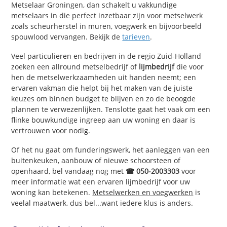
Metselaar Groningen, dan schakelt u vakkundige
metselaars in die perfect inzetbaar zijn voor metselwerk
zoals scheurherstel in muren, voegwerk en bijvoorbeeld
spouwlood vervangen. Bekijk de
tarieven
.
Veel particulieren en bedrijven in de regio Zuid-Holland
zoeken een allround metselbedrijf of
lijmbedrijf
die voor
hen de metselwerkzaamheden uit handen neemt; een
ervaren vakman die helpt bij het maken van de juiste
keuzes om binnen budget te blijven en zo de beoogde
plannen te verwezenlijken. Tenslotte gaat het vaak om een
flinke bouwkundige ingreep aan uw woning en daar is
vertrouwen voor nodig.
Of het nu gaat om funderingswerk, het aanleggen van een
buitenkeuken, aanbouw of nieuwe schoorsteen of
openhaard, bel vandaag nog met
☎ 050-2003303
voor
meer informatie wat een ervaren lijmbedrijf voor uw
woning kan betekenen.
Metselwerken en voegwerken
is
veelal maatwerk, dus bel...want iedere klus is anders.