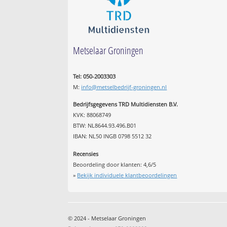
Metselaar Groningen
Tel: 050-2003303
M:
info@metselbedrijf-groningen.nl
Bedrijfsgegevens TRD Multidiensten B.V.
KVK: 88068749
BTW: NL8644.93.496.B01
IBAN: NL50 INGB 0798 5512 32
Recensies
Beoordeling door klanten:
4,6
/
5
»
Bekijk individuele klantbeoordelingen
© 2024 - Metselaar Groningen