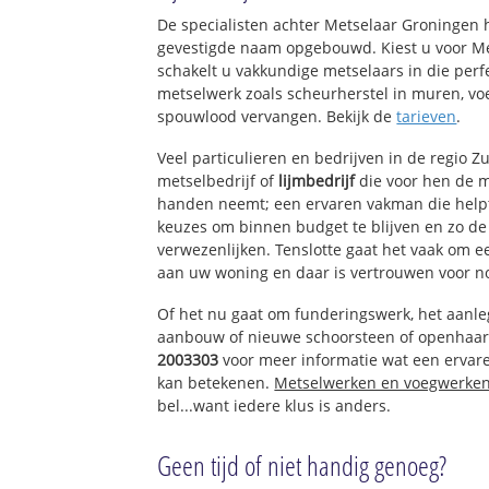
Benedenkerk
De specialisten achter Metselaar Groningen 
Benedenheul
gevestigde naam opgebouwd. Kiest u voor M
Goudseweg
schakelt u vakkundige metselaars in die perfe
Het Beijersche
metselwerk zoals scheurherstel in muren, vo
Koolwijk
spouwlood vervangen. Bekijk de
tarieven
.
Schoonouwen
Bilwijk
Veel particulieren en bedrijven in de regio 
metselbedrijf of
lijmbedrijf
die voor hen de 
handen neemt; een ervaren vakman die helpt 
keuzes om binnen budget te blijven en zo d
verwezenlijken. Tenslotte gaat het vaak om 
aan uw woning en daar is vertrouwen voor n
Of het nu gaat om funderingswerk, het aanl
aanbouw of nieuwe schoorsteen of openhaar
2003303
voor meer informatie wat een ervare
kan betekenen.
Metselwerken en voegwerke
bel...want iedere klus is anders.
Geen tijd of niet handig genoeg?