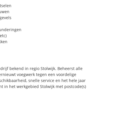
tselen
euwen
gevels
funderingen
etc)
kken
rijf bekend in regio Stolwijk. Beheerst alle
ernieuwt voegwerk tegen een voordelige
chikbaarheid, snelle service en het hele jaar
ont in het werkgebied Stolwijk met postcode(s)