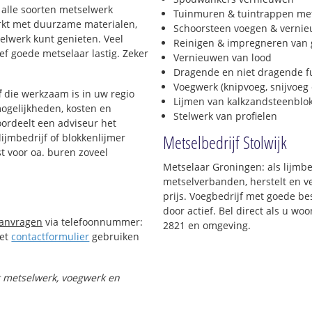
l alle soorten metselwerk
Tuinmuren & tuintrappen me
werkt met duurzame materialen,
Schoorsteen voegen & verni
selwerk kunt genieten. Veel
Reinigen & impregneren van 
f goede metselaar lastig. Zeker
Vernieuwen van lood
Dragende en niet dragende 
Voegwerk (knipvoeg, snijvoeg 
f
die werkzaam is in uw regio
Lijmen van kalkzandsteenblo
mogelijkheden, kosten en
Stelwerk van profielen
oordeelt een adviseur het
Metselbedrijf Stolwijk
lijmbedrijf of blokkenlijmer
t voor oa. buren zoveel
Metselaar Groningen: als lijmbed
metselverbanden, herstelt en v
prijs. Voegbedrijf met goede bes
door actief. Bel direct als u wo
aanvragen
via telefoonnummer:
2821 en omgeving.
Het
contactformulier
gebruiken
et metselwerk, voegwerk en