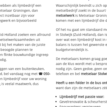
hebben als lijmbedrijf een
Waarschijnlijk bevindt u zich 
etselaar Groningen, dan
metselbedrijf zoekt in de buurt
ct inzetbaar zijn voor
metselwerk
is Metselaar Gronin
egwerk en bijvoorbeeld
komen met een lijmbedrijf die d
Of het nu gaat om standaard me
Zuid-Holland zoeken een allround
in Stolwijk (Zuid-Holland), dan i
metselwerkzaamheden uit
over wat een lijmbedrijf kost in
bij het maken van de juiste
balans is tussen het gewenste e
e beoogde plannen te
budgetvriendelijk is.
een flinke bouwkundige ingreep
De metselaars komen graag goed
odig.
aan de klus wordt met u bespr
eggen van een buitenkeuken,
nodig zijn. Geen gedoe, geen o
d, bel vandaag nog met
☎ 050-
telefoon en bel
metselaar Stolw
n lijmbedrijf voor uw woning
Heeft u een folder in de bus o
n
is veelal maatwerk, dus
want dan zijn de metselaars zéér
Lijmbedrijf met passie voor:
Gevelrenovatie & scheurherst
Spouwankers vernieuwen