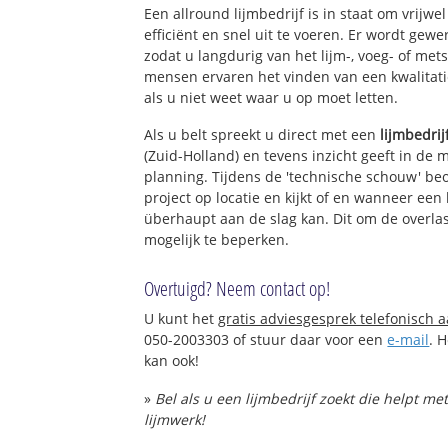
Een allround lijmbedrijf is in staat om vrijwe
efficiënt en snel uit te voeren. Er wordt ge
zodat u langdurig van het lijm-, voeg- of met
mensen ervaren het vinden van een kwalitatie
als u niet weet waar u op moet letten.
Als u belt spreekt u direct met een
lijmbedrij
(Zuid-Holland) en tevens inzicht geeft in de 
planning. Tijdens de 'technische schouw' be
project op locatie en kijkt of en wanneer een 
überhaupt aan de slag kan. Dit om de overlas
mogelijk te beperken.
Overtuigd? Neem contact op!
U kunt het
gratis adviesgesprek telefonisch 
050-2003303 of stuur daar voor een
e-mail
. 
kan ook!
»
Bel als u een lijmbedrijf zoekt die helpt m
lijmwerk!