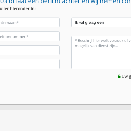
03 of laat een bericht achter en wij nemen co
ulier hieronder in:
Uw g