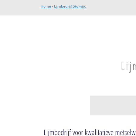
Home
›
Lijmbedrijf Stolwijk
Lij
Stolwijk
Stolwijk
Lijmbedrijf voor kwalitatieve metse
Bovenkerk