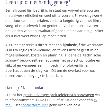
Geen tijd of niet handig genoeg?
Een allround lijmbedrijf is in staat om vrijwel alle soorten
metselwerk efficiënt en snel uit te voeren. Er wordt gewerkt
met duurzame materialen, zodat u langdurig van het lijm-,
voeg- of metselwerk kunt genieten. Veel mensen ervaren
het vinden van een kwalitatief goede metselaar lastig. Zeker
als u niet weet waar u op moet letten.
Als u belt spreekt u direct met een
lijmbedrijf
die werkzaam
is in uw regio (Zuid-Holland) en tevens inzicht geeft in de
mogelijkheden, kosten en planning. Tijdens de 'technische
schouw' beoordeelt een adviseur het project op locatie en
kijkt of en wanneer een lijmbedrijf of blokkenlijmer
überhaupt aan de slag kan. Dit om de overlast voor oa.
buren zoveel mogelijk te beperken.
Overtuigd? Neem contact op!
U kunt het
gratis adviesgesprek telefonisch aanvragen
via
telefoonnummer: 050-2003303 of stuur daar voor een
e-
mail
. Het
contactformulier
gebruiken kan ook!