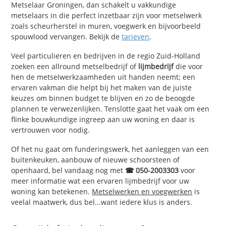
Metselaar Groningen, dan schakelt u vakkundige
metselaars in die perfect inzetbaar zijn voor metselwerk
zoals scheurherstel in muren, voegwerk en bijvoorbeeld
spouwlood vervangen. Bekijk de
tarieven
.
Veel particulieren en bedrijven in de regio Zuid-Holland
zoeken een allround metselbedrijf of
lijmbedrijf
die voor
hen de metselwerkzaamheden uit handen neemt; een
ervaren vakman die helpt bij het maken van de juiste
keuzes om binnen budget te blijven en zo de beoogde
plannen te verwezenlijken. Tenslotte gaat het vaak om een
flinke bouwkundige ingreep aan uw woning en daar is
vertrouwen voor nodig.
Of het nu gaat om funderingswerk, het aanleggen van een
buitenkeuken, aanbouw of nieuwe schoorsteen of
openhaard, bel vandaag nog met
☎ 050-2003303
voor
meer informatie wat een ervaren lijmbedrijf voor uw
woning kan betekenen.
Metselwerken en voegwerken
is
veelal maatwerk, dus bel...want iedere klus is anders.