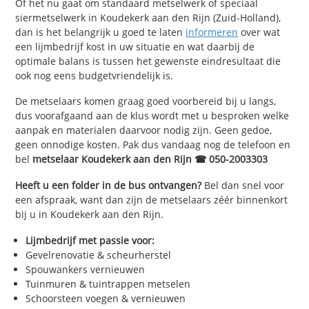
Of het nu gaat om standaard metselwerk of speciaal
siermetselwerk in Koudekerk aan den Rijn (Zuid-Holland),
dan is het belangrijk u goed te laten
informeren
over wat
een lijmbedrijf kost in uw situatie en wat daarbij de
optimale balans is tussen het gewenste eindresultaat die
ook nog eens budgetvriendelijk is.
De metselaars komen graag goed voorbereid bij u langs,
dus voorafgaand aan de klus wordt met u besproken welke
aanpak en materialen daarvoor nodig zijn. Geen gedoe,
geen onnodige kosten. Pak dus vandaag nog de telefoon en
bel
metselaar Koudekerk aan den Rijn ☎ 050-2003303
Heeft u een folder in de bus ontvangen?
Bel dan snel voor
een afspraak, want dan zijn de metselaars zéér binnenkort
bij u in Koudekerk aan den Rijn.
Lijmbedrijf met passie voor:
Gevelrenovatie & scheurherstel
Spouwankers vernieuwen
Tuinmuren & tuintrappen metselen
Schoorsteen voegen & vernieuwen