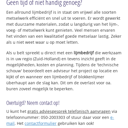
Geen tijd of niet handig genoeg?
Een allround lijmbedrijf is in staat om vrijwel alle soorten
metselwerk efficiënt en snel uit te voeren. Er wordt gewerkt
met duurzame materialen, zodat u langdurig van het lijm-,
voeg- of metselwerk kunt genieten. Veel mensen ervaren
het vinden van een kwalitatief goede metselaar lastig. Zeker
als u niet weet waar u op moet letten.
Als u belt spreekt u direct met een
lijmbedrijf
die werkzaam
is in uw regio (Zuid-Holland) en tevens inzicht geeft in de
mogelijkheden, kosten en planning. Tijdens de 'technische
schouw' beoordeelt een adviseur het project op locatie en
kijkt of en wanneer een lijmbedrijf of blokkenlijmer
überhaupt aan de slag kan. Dit om de overlast voor oa.
buren zoveel mogelijk te beperken.
Overtuigd? Neem contact op!
U kunt het
gratis adviesgesprek telefonisch aanvragen
via
telefoonnummer: 050-2003303 of stuur daar voor een
e-
mail
. Het
contactformulier
gebruiken kan ook!