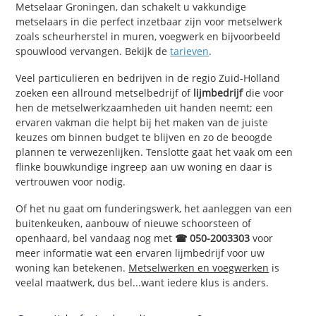
Metselaar Groningen, dan schakelt u vakkundige
metselaars in die perfect inzetbaar zijn voor metselwerk
zoals scheurherstel in muren, voegwerk en bijvoorbeeld
spouwlood vervangen. Bekijk de
tarieven
.
Veel particulieren en bedrijven in de regio Zuid-Holland
zoeken een allround metselbedrijf of
lijmbedrijf
die voor
hen de metselwerkzaamheden uit handen neemt; een
ervaren vakman die helpt bij het maken van de juiste
keuzes om binnen budget te blijven en zo de beoogde
plannen te verwezenlijken. Tenslotte gaat het vaak om een
flinke bouwkundige ingreep aan uw woning en daar is
vertrouwen voor nodig.
Of het nu gaat om funderingswerk, het aanleggen van een
buitenkeuken, aanbouw of nieuwe schoorsteen of
openhaard, bel vandaag nog met
☎ 050-2003303
voor
meer informatie wat een ervaren lijmbedrijf voor uw
woning kan betekenen.
Metselwerken en voegwerken
is
veelal maatwerk, dus bel...want iedere klus is anders.