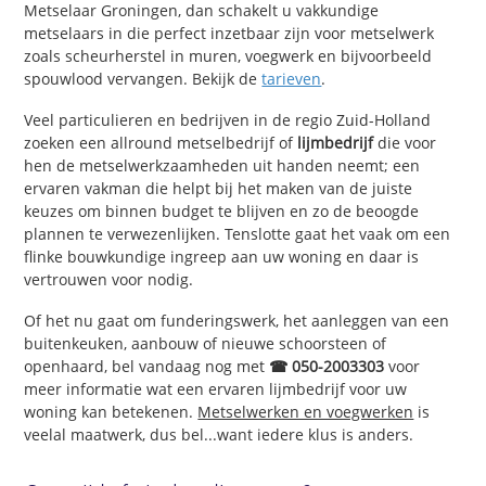
Metselaar Groningen, dan schakelt u vakkundige
metselaars in die perfect inzetbaar zijn voor metselwerk
zoals scheurherstel in muren, voegwerk en bijvoorbeeld
spouwlood vervangen. Bekijk de
tarieven
.
Veel particulieren en bedrijven in de regio Zuid-Holland
zoeken een allround metselbedrijf of
lijmbedrijf
die voor
hen de metselwerkzaamheden uit handen neemt; een
ervaren vakman die helpt bij het maken van de juiste
keuzes om binnen budget te blijven en zo de beoogde
plannen te verwezenlijken. Tenslotte gaat het vaak om een
flinke bouwkundige ingreep aan uw woning en daar is
vertrouwen voor nodig.
Of het nu gaat om funderingswerk, het aanleggen van een
buitenkeuken, aanbouw of nieuwe schoorsteen of
openhaard, bel vandaag nog met
☎ 050-2003303
voor
meer informatie wat een ervaren lijmbedrijf voor uw
woning kan betekenen.
Metselwerken en voegwerken
is
veelal maatwerk, dus bel...want iedere klus is anders.