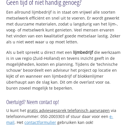
Geen tijd of niet handig genoeg?
Een allround lijmbedrijf is in staat om vrijwel alle soorten
metselwerk efficiënt en snel uit te voeren. Er wordt gewerkt
met duurzame materialen, zodat u langdurig van het lijm-,
voeg- of metselwerk kunt genieten. Veel mensen ervaren
het vinden van een kwalitatief goede metselaar lastig. Zeker
als u niet weet waar u op moet letten.
Als u belt spreekt u direct met een
lijmbedrijf
die werkzaam
is in uw regio (Zuid-Holland) en tevens inzicht geeft in de
mogelijkheden, kosten en planning. Tijdens de 'technische
schouw' beoordeelt een adviseur het project op locatie en
kijkt of en wanneer een lijmbedrijf of blokkenlijmer
überhaupt aan de slag kan. Dit om de overlast voor oa.
buren zoveel mogelijk te beperken.
Overtuigd? Neem contact op!
U kunt het
gratis adviesgesprek telefonisch aanvragen
via
telefoonnummer: 050-2003303 of stuur daar voor een
e-
mail
. Het
contactformulier
gebruiken kan ook!