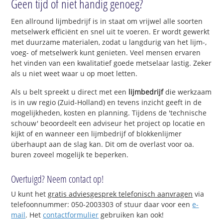
Geen tijd of niet handig genoeg?
Een allround lijmbedrijf is in staat om vrijwel alle soorten
metselwerk efficiënt en snel uit te voeren. Er wordt gewerkt
met duurzame materialen, zodat u langdurig van het lijm-,
voeg- of metselwerk kunt genieten. Veel mensen ervaren
het vinden van een kwalitatief goede metselaar lastig. Zeker
als u niet weet waar u op moet letten.
Als u belt spreekt u direct met een
lijmbedrijf
die werkzaam
is in uw regio (Zuid-Holland) en tevens inzicht geeft in de
mogelijkheden, kosten en planning. Tijdens de 'technische
schouw' beoordeelt een adviseur het project op locatie en
kijkt of en wanneer een lijmbedrijf of blokkenlijmer
überhaupt aan de slag kan. Dit om de overlast voor oa.
buren zoveel mogelijk te beperken.
Overtuigd? Neem contact op!
U kunt het
gratis adviesgesprek telefonisch aanvragen
via
telefoonnummer: 050-2003303 of stuur daar voor een
e-
mail
. Het
contactformulier
gebruiken kan ook!