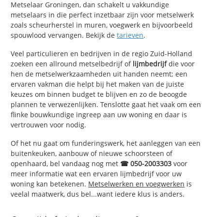
Metselaar Groningen, dan schakelt u vakkundige
metselaars in die perfect inzetbaar zijn voor metselwerk
zoals scheurherstel in muren, voegwerk en bijvoorbeeld
spouwlood vervangen. Bekijk de
tarieven
.
Veel particulieren en bedrijven in de regio Zuid-Holland
zoeken een allround metselbedrijf of
lijmbedrijf
die voor
hen de metselwerkzaamheden uit handen neemt; een
ervaren vakman die helpt bij het maken van de juiste
keuzes om binnen budget te blijven en zo de beoogde
plannen te verwezenlijken. Tenslotte gaat het vaak om een
flinke bouwkundige ingreep aan uw woning en daar is
vertrouwen voor nodig.
Of het nu gaat om funderingswerk, het aanleggen van een
buitenkeuken, aanbouw of nieuwe schoorsteen of
openhaard, bel vandaag nog met
☎ 050-2003303
voor
meer informatie wat een ervaren lijmbedrijf voor uw
woning kan betekenen.
Metselwerken en voegwerken
is
veelal maatwerk, dus bel...want iedere klus is anders.